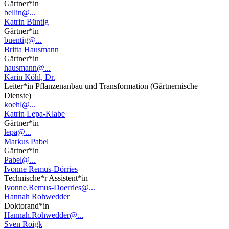
Gärtner*in
bellin@...
Katrin Büntig
Gärtner*in
buentig@...
Britta Hausmann
Gärtner*in
hausmann@...
Karin Köhl, Dr.
Leiter*in Pflanzenanbau und Transformation (Gärtnernische
Dienste)
koehl@...
Katrin Lepa-Klabe
Gärtner*in
lepa@...
Markus Pabel
Gärtner*in
Pabel@...
Ivonne Remus-Dörries
Technische*r Assistent*in
Ivonne.Remus-Doerries@...
Hannah Rohwedder
Doktorand*in
Hannah.Rohwedder@...
Sven Roigk