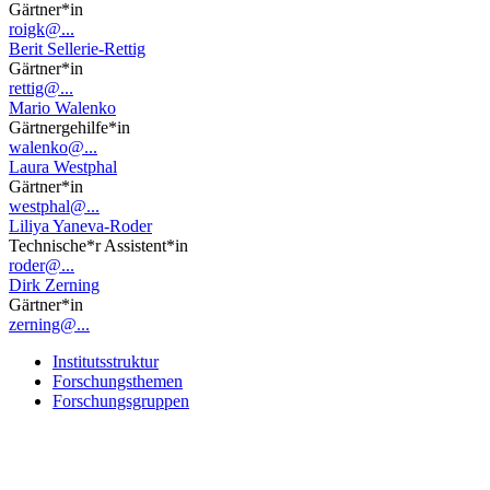
Gärtner*in
roigk@...
Berit Sellerie-Rettig
Gärtner*in
rettig@...
Mario Walenko
Gärtnergehilfe*in
walenko@...
Laura Westphal
Gärtner*in
westphal@...
Liliya Yaneva-Roder
Technische*r Assistent*in
roder@...
Dirk Zerning
Gärtner*in
zerning@...
Institutsstruktur
Forschungsthemen
Forschungsgruppen