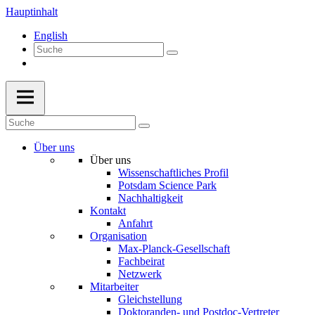
Hauptinhalt
English
Über uns
Über uns
Wissenschaftliches Profil
Potsdam Science Park
Nachhaltigkeit
Kontakt
Anfahrt
Organisation
Max-Planck-Gesellschaft
Fachbeirat
Netzwerk
Mitarbeiter
Gleichstellung
Doktoranden- und Postdoc-Vertreter