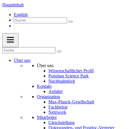
Hauptinhalt
English
Über uns
Über uns
Wissenschaftliches Profil
Potsdam Science Park
Nachhaltigkeit
Kontakt
Anfahrt
Organisation
Max-Planck-Gesellschaft
Fachbeirat
Netzwerk
Mitarbeiter
Gleichstellung
Doktoranden- und Postdoc-Vertreter