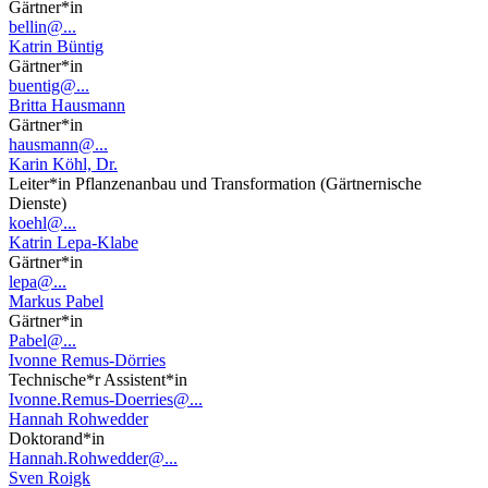
Gärtner*in
bellin@...
Katrin Büntig
Gärtner*in
buentig@...
Britta Hausmann
Gärtner*in
hausmann@...
Karin Köhl, Dr.
Leiter*in Pflanzenanbau und Transformation (Gärtnernische
Dienste)
koehl@...
Katrin Lepa-Klabe
Gärtner*in
lepa@...
Markus Pabel
Gärtner*in
Pabel@...
Ivonne Remus-Dörries
Technische*r Assistent*in
Ivonne.Remus-Doerries@...
Hannah Rohwedder
Doktorand*in
Hannah.Rohwedder@...
Sven Roigk