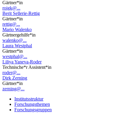
Gärtner*in
roigk@...
Berit Sellerie-Rettig
Gärtner*in
rettig@...
Mario Walenko
Gärtnergehilfe*in
walenko@...
Laura Westphal
Gärtner*in
westphal@...
Liliya Yaneva-Roder
Technische*r Assistent*in
roder@...
Dirk Zerning
Gärtner*in
zerning@...
Institutsstruktur
Forschungsthemen
Forschungsgruppen