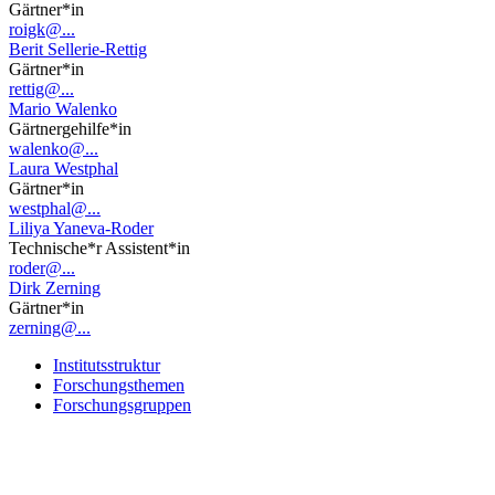
Gärtner*in
roigk@...
Berit Sellerie-Rettig
Gärtner*in
rettig@...
Mario Walenko
Gärtnergehilfe*in
walenko@...
Laura Westphal
Gärtner*in
westphal@...
Liliya Yaneva-Roder
Technische*r Assistent*in
roder@...
Dirk Zerning
Gärtner*in
zerning@...
Institutsstruktur
Forschungsthemen
Forschungsgruppen