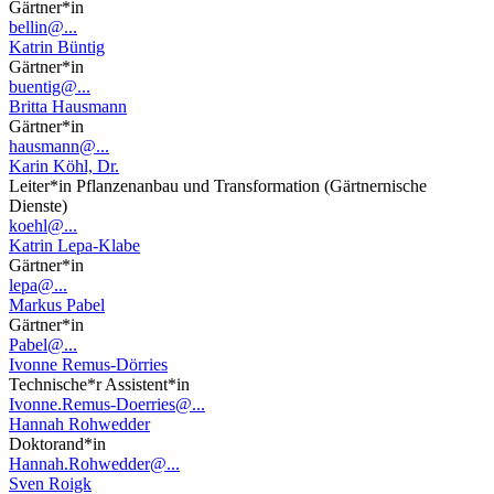
Gärtner*in
bellin@...
Katrin Büntig
Gärtner*in
buentig@...
Britta Hausmann
Gärtner*in
hausmann@...
Karin Köhl, Dr.
Leiter*in Pflanzenanbau und Transformation (Gärtnernische
Dienste)
koehl@...
Katrin Lepa-Klabe
Gärtner*in
lepa@...
Markus Pabel
Gärtner*in
Pabel@...
Ivonne Remus-Dörries
Technische*r Assistent*in
Ivonne.Remus-Doerries@...
Hannah Rohwedder
Doktorand*in
Hannah.Rohwedder@...
Sven Roigk