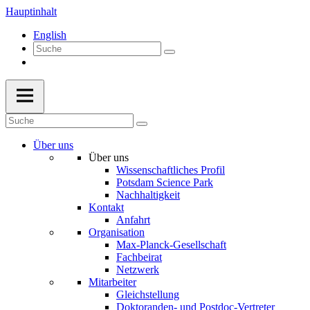
Hauptinhalt
English
Über uns
Über uns
Wissenschaftliches Profil
Potsdam Science Park
Nachhaltigkeit
Kontakt
Anfahrt
Organisation
Max-Planck-Gesellschaft
Fachbeirat
Netzwerk
Mitarbeiter
Gleichstellung
Doktoranden- und Postdoc-Vertreter