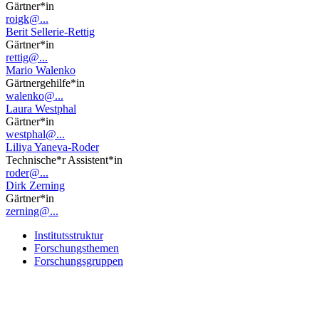
Gärtner*in
roigk@...
Berit Sellerie-Rettig
Gärtner*in
rettig@...
Mario Walenko
Gärtnergehilfe*in
walenko@...
Laura Westphal
Gärtner*in
westphal@...
Liliya Yaneva-Roder
Technische*r Assistent*in
roder@...
Dirk Zerning
Gärtner*in
zerning@...
Institutsstruktur
Forschungsthemen
Forschungsgruppen