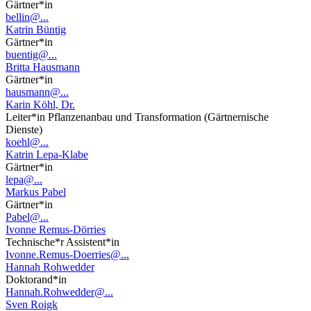
Gärtner*in
bellin@...
Katrin Büntig
Gärtner*in
buentig@...
Britta Hausmann
Gärtner*in
hausmann@...
Karin Köhl, Dr.
Leiter*in Pflanzenanbau und Transformation (Gärtnernische
Dienste)
koehl@...
Katrin Lepa-Klabe
Gärtner*in
lepa@...
Markus Pabel
Gärtner*in
Pabel@...
Ivonne Remus-Dörries
Technische*r Assistent*in
Ivonne.Remus-Doerries@...
Hannah Rohwedder
Doktorand*in
Hannah.Rohwedder@...
Sven Roigk