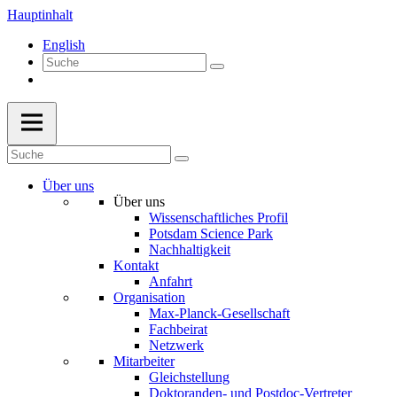
Hauptinhalt
English
Über uns
Über uns
Wissenschaftliches Profil
Potsdam Science Park
Nachhaltigkeit
Kontakt
Anfahrt
Organisation
Max-Planck-Gesellschaft
Fachbeirat
Netzwerk
Mitarbeiter
Gleichstellung
Doktoranden- und Postdoc-Vertreter