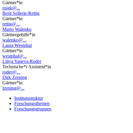
Gärtner*in
roigk@...
Berit Sellerie-Rettig
Gärtner*in
rettig@...
Mario Walenko
Gärtnergehilfe*in
walenko@...
Laura Westphal
Gärtner*in
westphal@...
Liliya Yaneva-Roder
Technische*r Assistent*in
roder@...
Dirk Zerning
Gärtner*in
zerning@...
Institutsstruktur
Forschungsthemen
Forschungsgruppen