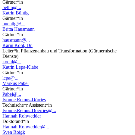
Gärtner*in
bellin@...
Katrin Büntig
Gärtner*in
buentig@...
Britta Hausmann
Gärtner*in
hausmann@...
Karin Köhl, Dr.
Leiter*in Pflanzenanbau und Transformation (Gärtnernische
Dienste)
koehl@...
Katrin Lepa-Klabe
Gärtner*in
lepa@...
Markus Pabel
Gärtner*in
Pabel@...
Ivonne Remus-Dörries
Technische*r Assistent*in
Ivonne.Remus-Doerries@...
Hannah Rohwedder
Doktorand*in
Hannah.Rohwedder@...
Sven Roigk