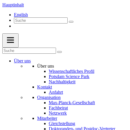
Hauptinhalt
English
Über uns
Über uns
Wissenschaftliches Profil
Potsdam Science Park
Nachhaltigkeit
Kontakt
Anfahrt
Organisation
Max-Planck-Gesellschaft
Fachbeirat
Netzwerk
Mitarbeiter
Gleichstellung
Doktoranden- und Postdoc-Vertreter