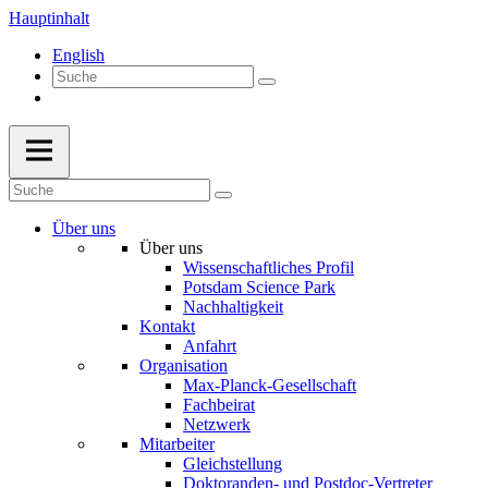
Hauptinhalt
English
Über uns
Über uns
Wissenschaftliches Profil
Potsdam Science Park
Nachhaltigkeit
Kontakt
Anfahrt
Organisation
Max-Planck-Gesellschaft
Fachbeirat
Netzwerk
Mitarbeiter
Gleichstellung
Doktoranden- und Postdoc-Vertreter