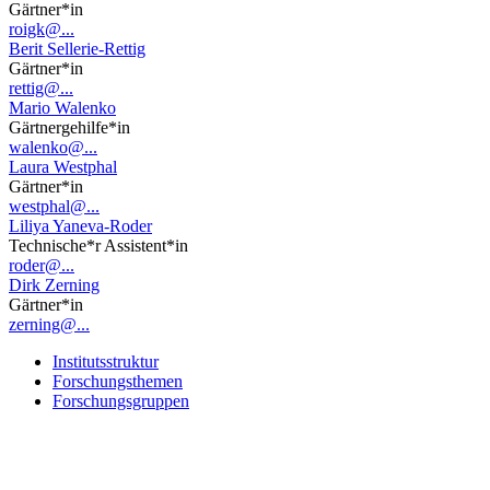
Gärtner*in
roigk@...
Berit Sellerie-Rettig
Gärtner*in
rettig@...
Mario Walenko
Gärtnergehilfe*in
walenko@...
Laura Westphal
Gärtner*in
westphal@...
Liliya Yaneva-Roder
Technische*r Assistent*in
roder@...
Dirk Zerning
Gärtner*in
zerning@...
Institutsstruktur
Forschungsthemen
Forschungsgruppen