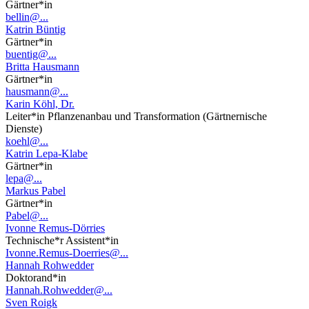
Gärtner*in
bellin@...
Katrin Büntig
Gärtner*in
buentig@...
Britta Hausmann
Gärtner*in
hausmann@...
Karin Köhl, Dr.
Leiter*in Pflanzenanbau und Transformation (Gärtnernische
Dienste)
koehl@...
Katrin Lepa-Klabe
Gärtner*in
lepa@...
Markus Pabel
Gärtner*in
Pabel@...
Ivonne Remus-Dörries
Technische*r Assistent*in
Ivonne.Remus-Doerries@...
Hannah Rohwedder
Doktorand*in
Hannah.Rohwedder@...
Sven Roigk