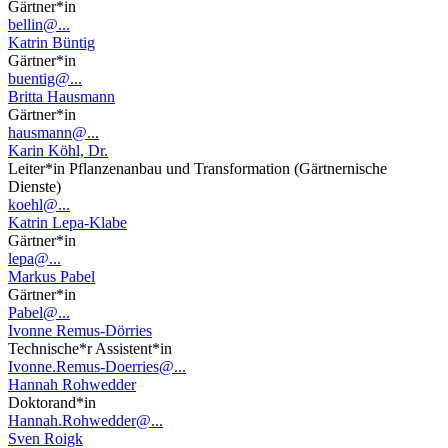
Gärtner*in
bellin@...
Katrin Büntig
Gärtner*in
buentig@...
Britta Hausmann
Gärtner*in
hausmann@...
Karin Köhl, Dr.
Leiter*in Pflanzenanbau und Transformation (Gärtnernische
Dienste)
koehl@...
Katrin Lepa-Klabe
Gärtner*in
lepa@...
Markus Pabel
Gärtner*in
Pabel@...
Ivonne Remus-Dörries
Technische*r Assistent*in
Ivonne.Remus-Doerries@...
Hannah Rohwedder
Doktorand*in
Hannah.Rohwedder@...
Sven Roigk