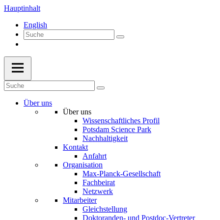
Hauptinhalt
English
Über uns
Über uns
Wissenschaftliches Profil
Potsdam Science Park
Nachhaltigkeit
Kontakt
Anfahrt
Organisation
Max-Planck-Gesellschaft
Fachbeirat
Netzwerk
Mitarbeiter
Gleichstellung
Doktoranden- und Postdoc-Vertreter