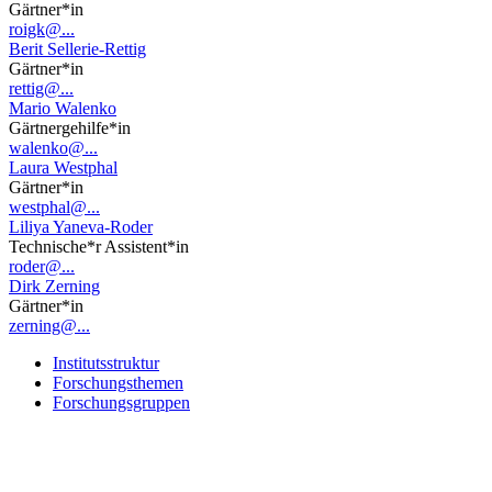
Gärtner*in
roigk@...
Berit Sellerie-Rettig
Gärtner*in
rettig@...
Mario Walenko
Gärtnergehilfe*in
walenko@...
Laura Westphal
Gärtner*in
westphal@...
Liliya Yaneva-Roder
Technische*r Assistent*in
roder@...
Dirk Zerning
Gärtner*in
zerning@...
Institutsstruktur
Forschungsthemen
Forschungsgruppen