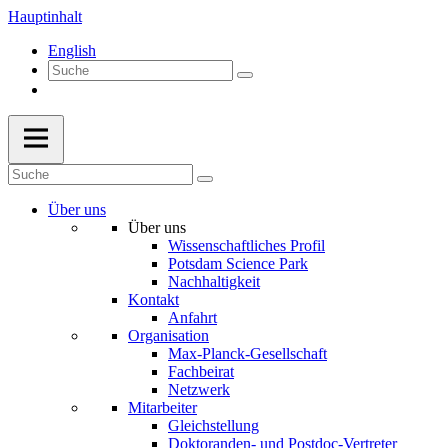
Hauptinhalt
English
Über uns
Über uns
Wissenschaftliches Profil
Potsdam Science Park
Nachhaltigkeit
Kontakt
Anfahrt
Organisation
Max-Planck-Gesellschaft
Fachbeirat
Netzwerk
Mitarbeiter
Gleichstellung
Doktoranden- und Postdoc-Vertreter