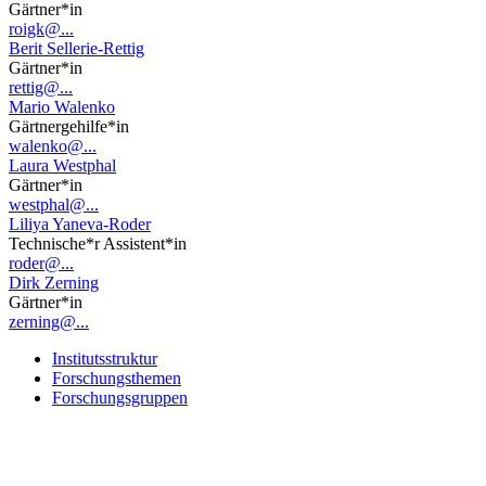
Gärtner*in
roigk@...
Berit Sellerie-Rettig
Gärtner*in
rettig@...
Mario Walenko
Gärtnergehilfe*in
walenko@...
Laura Westphal
Gärtner*in
westphal@...
Liliya Yaneva-Roder
Technische*r Assistent*in
roder@...
Dirk Zerning
Gärtner*in
zerning@...
Institutsstruktur
Forschungsthemen
Forschungsgruppen