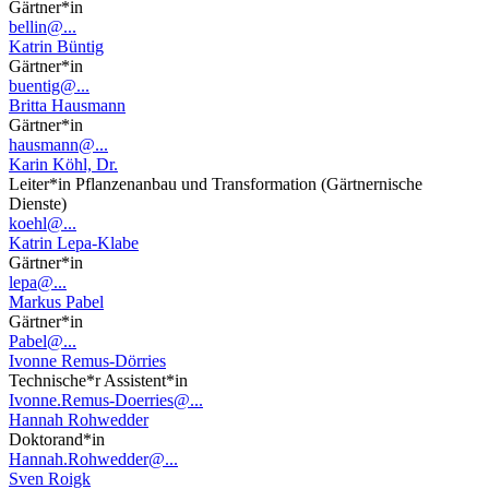
Gärtner*in
bellin@...
Katrin Büntig
Gärtner*in
buentig@...
Britta Hausmann
Gärtner*in
hausmann@...
Karin Köhl, Dr.
Leiter*in Pflanzenanbau und Transformation (Gärtnernische
Dienste)
koehl@...
Katrin Lepa-Klabe
Gärtner*in
lepa@...
Markus Pabel
Gärtner*in
Pabel@...
Ivonne Remus-Dörries
Technische*r Assistent*in
Ivonne.Remus-Doerries@...
Hannah Rohwedder
Doktorand*in
Hannah.Rohwedder@...
Sven Roigk