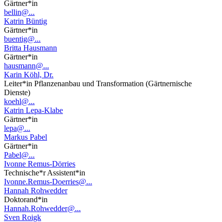
Gärtner*in
bellin@...
Katrin Büntig
Gärtner*in
buentig@...
Britta Hausmann
Gärtner*in
hausmann@...
Karin Köhl, Dr.
Leiter*in Pflanzenanbau und Transformation (Gärtnernische
Dienste)
koehl@...
Katrin Lepa-Klabe
Gärtner*in
lepa@...
Markus Pabel
Gärtner*in
Pabel@...
Ivonne Remus-Dörries
Technische*r Assistent*in
Ivonne.Remus-Doerries@...
Hannah Rohwedder
Doktorand*in
Hannah.Rohwedder@...
Sven Roigk