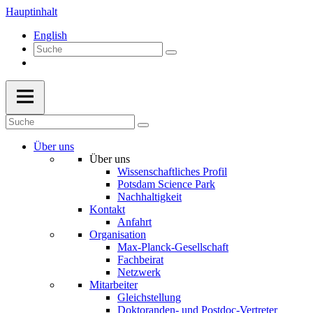
Hauptinhalt
English
Über uns
Über uns
Wissenschaftliches Profil
Potsdam Science Park
Nachhaltigkeit
Kontakt
Anfahrt
Organisation
Max-Planck-Gesellschaft
Fachbeirat
Netzwerk
Mitarbeiter
Gleichstellung
Doktoranden- und Postdoc-Vertreter