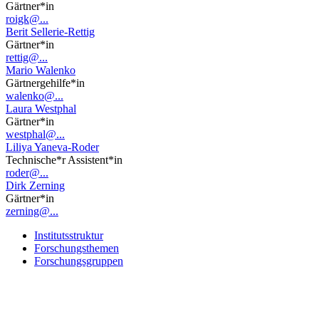
Gärtner*in
roigk@...
Berit Sellerie-Rettig
Gärtner*in
rettig@...
Mario Walenko
Gärtnergehilfe*in
walenko@...
Laura Westphal
Gärtner*in
westphal@...
Liliya Yaneva-Roder
Technische*r Assistent*in
roder@...
Dirk Zerning
Gärtner*in
zerning@...
Institutsstruktur
Forschungsthemen
Forschungsgruppen