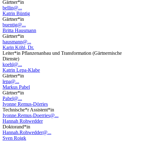
Gärtner*in
bellin@...
Katrin Büntig
Gärtner*in
buentig@...
Britta Hausmann
Gärtner*in
hausmann@...
Karin Köhl, Dr.
Leiter*in Pflanzenanbau und Transformation (Gärtnernische
Dienste)
koehl@...
Katrin Lepa-Klabe
Gärtner*in
lepa@...
Markus Pabel
Gärtner*in
Pabel@...
Ivonne Remus-Dörries
Technische*r Assistent*in
Ivonne.Remus-Doerries@...
Hannah Rohwedder
Doktorand*in
Hannah.Rohwedder@...
Sven Roigk