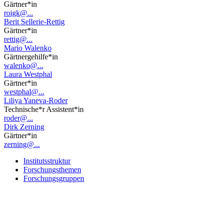
Gärtner*in
roigk@...
Berit Sellerie-Rettig
Gärtner*in
rettig@...
Mario Walenko
Gärtnergehilfe*in
walenko@...
Laura Westphal
Gärtner*in
westphal@...
Liliya Yaneva-Roder
Technische*r Assistent*in
roder@...
Dirk Zerning
Gärtner*in
zerning@...
Institutsstruktur
Forschungsthemen
Forschungsgruppen