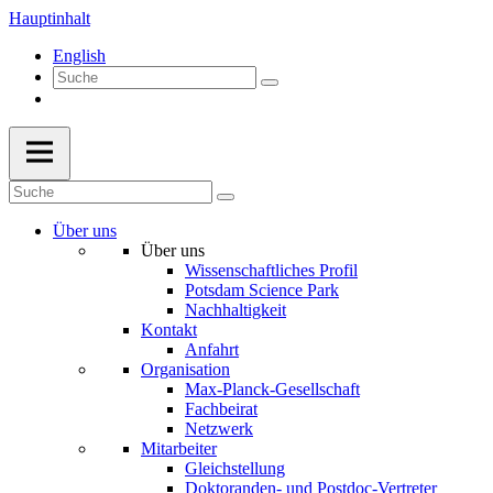
Hauptinhalt
English
Über uns
Über uns
Wissenschaftliches Profil
Potsdam Science Park
Nachhaltigkeit
Kontakt
Anfahrt
Organisation
Max-Planck-Gesellschaft
Fachbeirat
Netzwerk
Mitarbeiter
Gleichstellung
Doktoranden- und Postdoc-Vertreter