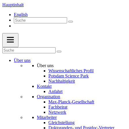
Hauptinhalt
English
Über uns
Über uns
Wissenschaftliches Profil
Potsdam Science Park
Nachhaltigkeit
Kontakt
Anfahrt
Organisation
Max-Planck-Gesellschaft
Fachbeirat
Netzwerk
Mitarbeiter
Gleichstellung
Doktoranden- und Postdoc-Vertreter