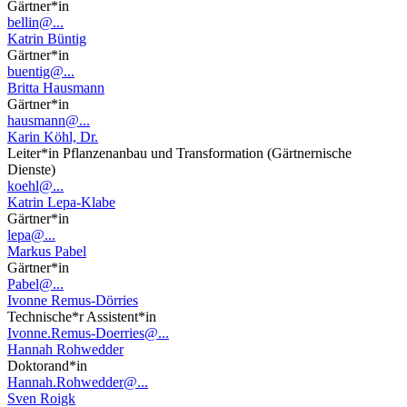
Gärtner*in
bellin@...
Katrin Büntig
Gärtner*in
buentig@...
Britta Hausmann
Gärtner*in
hausmann@...
Karin Köhl, Dr.
Leiter*in Pflanzenanbau und Transformation (Gärtnernische
Dienste)
koehl@...
Katrin Lepa-Klabe
Gärtner*in
lepa@...
Markus Pabel
Gärtner*in
Pabel@...
Ivonne Remus-Dörries
Technische*r Assistent*in
Ivonne.Remus-Doerries@...
Hannah Rohwedder
Doktorand*in
Hannah.Rohwedder@...
Sven Roigk