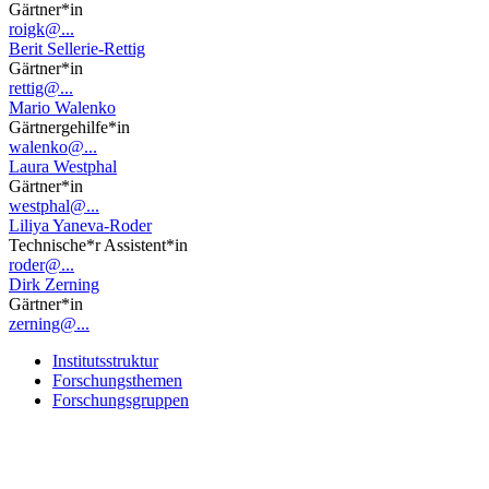
Gärtner*in
roigk@...
Berit Sellerie-Rettig
Gärtner*in
rettig@...
Mario Walenko
Gärtnergehilfe*in
walenko@...
Laura Westphal
Gärtner*in
westphal@...
Liliya Yaneva-Roder
Technische*r Assistent*in
roder@...
Dirk Zerning
Gärtner*in
zerning@...
Institutsstruktur
Forschungsthemen
Forschungsgruppen