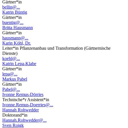
Gärtner*in
bellin@...
Katrin Büntig
Gärtner*in
buentig@...
Britta Hausmann
Gärtner*in
hausmann@...
Karin Köhl, Dr.
Leiter*in Pflanzenanbau und Transformation (Gärtnernische
Dienste)
koehl@...
Katrin Lepa-Klabe
Gärtner*in
lepa@...
Markus Pabel
Gärtner*in
Pabel@...
Ivonne Remus-Dörries
Technische*r Assistent*in
Ivonne.Remus-Doerries@...
Hannah Rohwedder
Doktorand*in
Hannah.Rohwedder@...
Sven Roigk