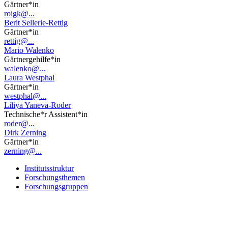
Gärtner*in
roigk@...
Berit Sellerie-Rettig
Gärtner*in
rettig@...
Mario Walenko
Gärtnergehilfe*in
walenko@...
Laura Westphal
Gärtner*in
westphal@...
Liliya Yaneva-Roder
Technische*r Assistent*in
roder@...
Dirk Zerning
Gärtner*in
zerning@...
Institutsstruktur
Forschungsthemen
Forschungsgruppen