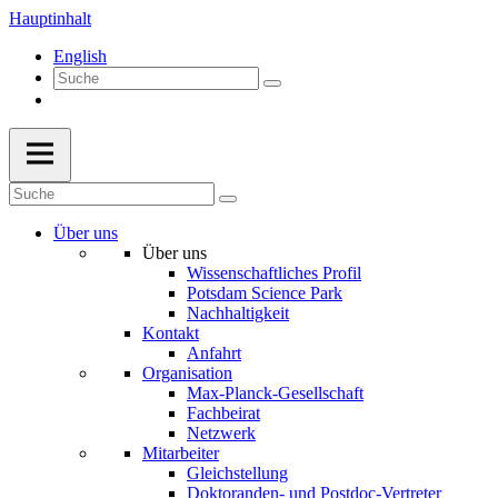
Hauptinhalt
English
Über uns
Über uns
Wissenschaftliches Profil
Potsdam Science Park
Nachhaltigkeit
Kontakt
Anfahrt
Organisation
Max-Planck-Gesellschaft
Fachbeirat
Netzwerk
Mitarbeiter
Gleichstellung
Doktoranden- und Postdoc-Vertreter