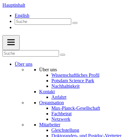
Hauptinhalt
English
Über uns
Über uns
Wissenschaftliches Profil
Potsdam Science Park
Nachhaltigkeit
Kontakt
Anfahrt
Organisation
Max-Planck-Gesellschaft
Fachbeirat
Netzwerk
Mitarbeiter
Gleichstellung
Doktoranden- und Postdoc-Vertreter