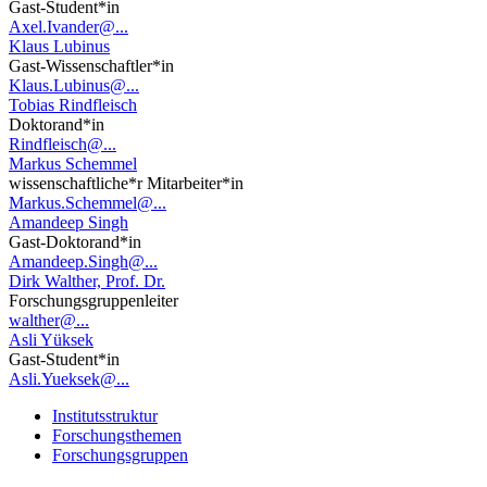
Gast-Student*in
Axel.Ivander@...
Klaus Lubinus
Gast-Wissenschaftler*in
Klaus.Lubinus@...
Tobias Rindfleisch
Doktorand*in
Rindfleisch@...
Markus Schemmel
wissenschaftliche*r Mitarbeiter*in
Markus.Schemmel@...
Amandeep Singh
Gast-Doktorand*in
Amandeep.Singh@...
Dirk Walther, Prof. Dr.
Forschungsgruppenleiter
walther@...
Asli Yüksek
Gast-Student*in
Asli.Yueksek@...
Institutsstruktur
Forschungsthemen
Forschungsgruppen