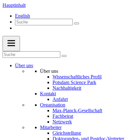
Hauptinhalt
English
Über uns
Über uns
Wissenschaftliches Profil
Potsdam Science Park
Nachhaltigkeit
Kontakt
Anfahrt
Organisation
Max-Planck-Gesellschaft
Fachbeirat
Netzwerk
Mitarbeiter
Gleichstellung
Doktoranden- und Postdoc-Vertreter