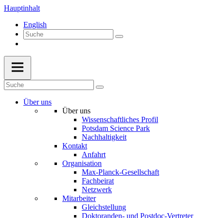
Hauptinhalt
English
Über uns
Über uns
Wissenschaftliches Profil
Potsdam Science Park
Nachhaltigkeit
Kontakt
Anfahrt
Organisation
Max-Planck-Gesellschaft
Fachbeirat
Netzwerk
Mitarbeiter
Gleichstellung
Doktoranden- und Postdoc-Vertreter