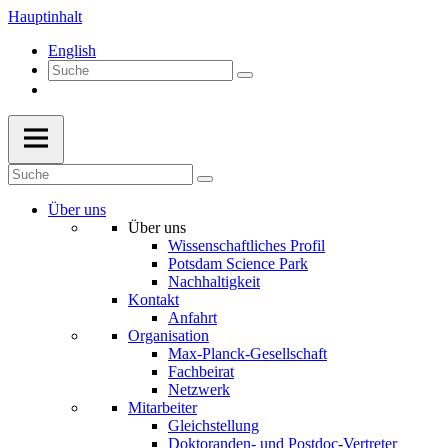
Hauptinhalt
English
Über uns
Über uns
Wissenschaftliches Profil
Potsdam Science Park
Nachhaltigkeit
Kontakt
Anfahrt
Organisation
Max-Planck-Gesellschaft
Fachbeirat
Netzwerk
Mitarbeiter
Gleichstellung
Doktoranden- und Postdoc-Vertreter