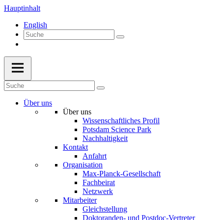
Hauptinhalt
English
Über uns
Über uns
Wissenschaftliches Profil
Potsdam Science Park
Nachhaltigkeit
Kontakt
Anfahrt
Organisation
Max-Planck-Gesellschaft
Fachbeirat
Netzwerk
Mitarbeiter
Gleichstellung
Doktoranden- und Postdoc-Vertreter