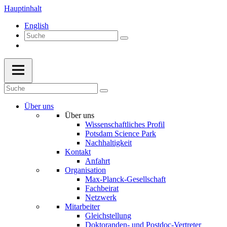
Hauptinhalt
English
Über uns
Über uns
Wissenschaftliches Profil
Potsdam Science Park
Nachhaltigkeit
Kontakt
Anfahrt
Organisation
Max-Planck-Gesellschaft
Fachbeirat
Netzwerk
Mitarbeiter
Gleichstellung
Doktoranden- und Postdoc-Vertreter