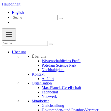
Hauptinhalt
English
Über uns
Über uns
Wissenschaftliches Profil
Potsdam Science Park
Nachhaltigkeit
Kontakt
Anfahrt
Organisation
Max-Planck-Gesellschaft
Fachbeirat
Netzwerk
Mitarbeiter
Gleichstellung
Doktoranden- und Postdoc-Vertreter