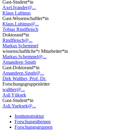
Gast-Student*in
Axel.Ivander@...
Klaus Lubinus
Gast-Wissenschaftler*in
Klaus.Lubinus@...
Tobias Rindfleisch
Doktorand*in
Rindfleisch@...
Markus Schemmel
wissenschaftliche*r Mitarbeiter*in
Markus.Schemmel@...
Amandeep Singh
Gast-Doktorand*in
Amandeep.Singh@...
Dirk Walther, Prof. Dr.
Forschungsgruppenleiter
walther@...
Asli Yüksek
Gast-Student*in
Asli.Yueksek@...
Institutsstruktur
Forschungsthemen
Forschungsgruppen