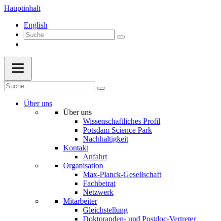
Hauptinhalt
English
Über uns
Über uns
Wissenschaftliches Profil
Potsdam Science Park
Nachhaltigkeit
Kontakt
Anfahrt
Organisation
Max-Planck-Gesellschaft
Fachbeirat
Netzwerk
Mitarbeiter
Gleichstellung
Doktoranden- und Postdoc-Vertreter