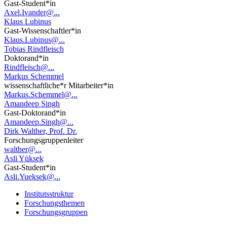
Gast-Student*in
Axel.Ivander@...
Klaus Lubinus
Gast-Wissenschaftler*in
Klaus.Lubinus@...
Tobias Rindfleisch
Doktorand*in
Rindfleisch@...
Markus Schemmel
wissenschaftliche*r Mitarbeiter*in
Markus.Schemmel@...
Amandeep Singh
Gast-Doktorand*in
Amandeep.Singh@...
Dirk Walther, Prof. Dr.
Forschungsgruppenleiter
walther@...
Asli Yüksek
Gast-Student*in
Asli.Yueksek@...
Institutsstruktur
Forschungsthemen
Forschungsgruppen