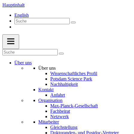
Hauptinhalt
English
Über uns
Über uns
Wissenschaftliches Profil
Potsdam Science Park
Nachhaltigkeit
Kontakt
Anfahrt
Organisation
Max-Planck-Gesellschaft
Fachbeirat
Netzwerk
Mitarbeiter
Gleichstellung
Doktoranden- und Postdoc-Vertreter