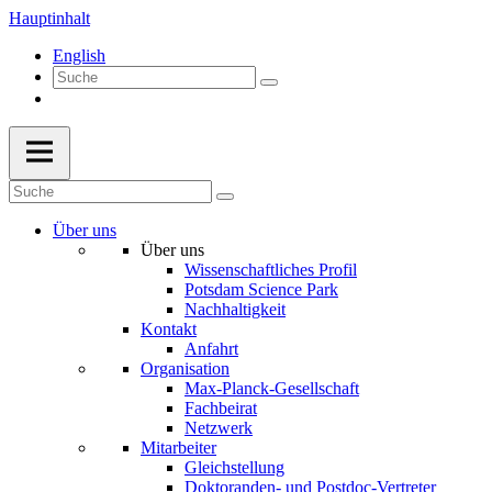
Hauptinhalt
English
Über uns
Über uns
Wissenschaftliches Profil
Potsdam Science Park
Nachhaltigkeit
Kontakt
Anfahrt
Organisation
Max-Planck-Gesellschaft
Fachbeirat
Netzwerk
Mitarbeiter
Gleichstellung
Doktoranden- und Postdoc-Vertreter