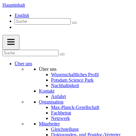
Hauptinhalt
English
Über uns
Über uns
Wissenschaftliches Profil
Potsdam Science Park
Nachhaltigkeit
Kontakt
Anfahrt
Organisation
Max-Planck-Gesellschaft
Fachbeirat
Netzwerk
Mitarbeiter
Gleichstellung
Doktoranden- und Postdoc-Vertreter