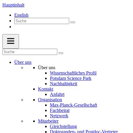
Hauptinhalt
English
Über uns
Über uns
Wissenschaftliches Profil
Potsdam Science Park
Nachhaltigkeit
Kontakt
Anfahrt
Organisation
Max-Planck-Gesellschaft
Fachbeirat
Netzwerk
Mitarbeiter
Gleichstellung
Doktoranden- und Postdoc-Vertreter