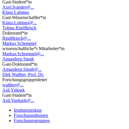
Gast-Student*in
Axel.Ivander@...
Klaus Lubinus
Gast-Wissenschaftler*in
Klaus.Lubinus@...
Tobias Rindfleisch
Doktorand*in
Rindfleisch@...
Markus Schemmel
wissenschaftliche*r Mitarbeiter*in
Markus.Schemmel@...
Amandeep Singh
Gast-Doktorand*in
Amandeep.Singh@...
Dirk Walther, Prof. Dr.
Forschungsgruppenleiter
walther@...
Asli Yüksek
Gast-Student*in
Asli.Yueksek@...
Institutsstruktur
Forschungsthemen
Forschungsgruppen