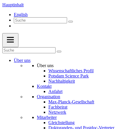
Hauptinhalt
English
Über uns
Über uns
Wissenschaftliches Profil
Potsdam Science Park
Nachhaltigkeit
Kontakt
Anfahrt
Organisation
Max-Planck-Gesellschaft
Fachbeirat
Netzwerk
Mitarbeiter
Gleichstellung
Doktoranden- und Postdoc-Vertreter