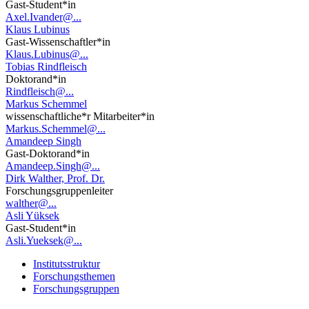
Gast-Student*in
Axel.Ivander@...
Klaus Lubinus
Gast-Wissenschaftler*in
Klaus.Lubinus@...
Tobias Rindfleisch
Doktorand*in
Rindfleisch@...
Markus Schemmel
wissenschaftliche*r Mitarbeiter*in
Markus.Schemmel@...
Amandeep Singh
Gast-Doktorand*in
Amandeep.Singh@...
Dirk Walther, Prof. Dr.
Forschungsgruppenleiter
walther@...
Asli Yüksek
Gast-Student*in
Asli.Yueksek@...
Institutsstruktur
Forschungsthemen
Forschungsgruppen