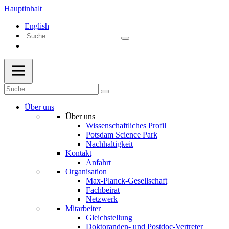
Hauptinhalt
English
Über uns
Über uns
Wissenschaftliches Profil
Potsdam Science Park
Nachhaltigkeit
Kontakt
Anfahrt
Organisation
Max-Planck-Gesellschaft
Fachbeirat
Netzwerk
Mitarbeiter
Gleichstellung
Doktoranden- und Postdoc-Vertreter