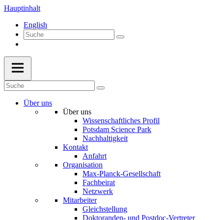
Hauptinhalt
English
Über uns
Über uns
Wissenschaftliches Profil
Potsdam Science Park
Nachhaltigkeit
Kontakt
Anfahrt
Organisation
Max-Planck-Gesellschaft
Fachbeirat
Netzwerk
Mitarbeiter
Gleichstellung
Doktoranden- und Postdoc-Vertreter