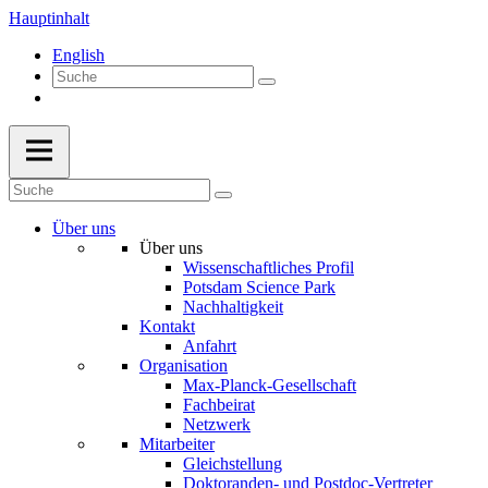
Hauptinhalt
English
Über uns
Über uns
Wissenschaftliches Profil
Potsdam Science Park
Nachhaltigkeit
Kontakt
Anfahrt
Organisation
Max-Planck-Gesellschaft
Fachbeirat
Netzwerk
Mitarbeiter
Gleichstellung
Doktoranden- und Postdoc-Vertreter