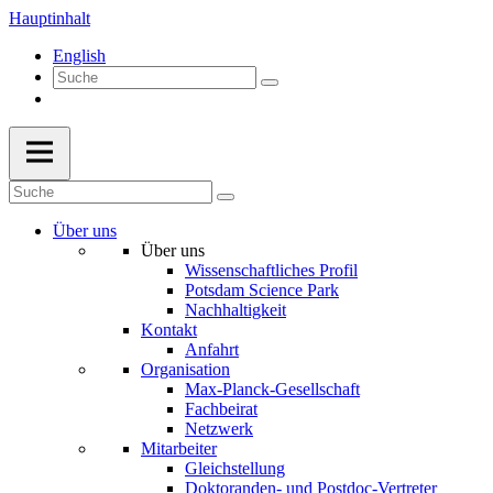
Hauptinhalt
English
Über uns
Über uns
Wissenschaftliches Profil
Potsdam Science Park
Nachhaltigkeit
Kontakt
Anfahrt
Organisation
Max-Planck-Gesellschaft
Fachbeirat
Netzwerk
Mitarbeiter
Gleichstellung
Doktoranden- und Postdoc-Vertreter