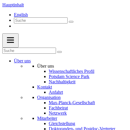
Hauptinhalt
English
Über uns
Über uns
Wissenschaftliches Profil
Potsdam Science Park
Nachhaltigkeit
Kontakt
Anfahrt
Organisation
Max-Planck-Gesellschaft
Fachbeirat
Netzwerk
Mitarbeiter
Gleichstellung
Doktoranden- und Postdoc-Vertreter