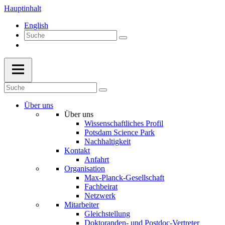
Hauptinhalt
English
Über uns
Über uns
Wissenschaftliches Profil
Potsdam Science Park
Nachhaltigkeit
Kontakt
Anfahrt
Organisation
Max-Planck-Gesellschaft
Fachbeirat
Netzwerk
Mitarbeiter
Gleichstellung
Doktoranden- und Postdoc-Vertreter