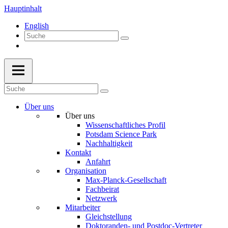
Hauptinhalt
English
Über uns
Über uns
Wissenschaftliches Profil
Potsdam Science Park
Nachhaltigkeit
Kontakt
Anfahrt
Organisation
Max-Planck-Gesellschaft
Fachbeirat
Netzwerk
Mitarbeiter
Gleichstellung
Doktoranden- und Postdoc-Vertreter