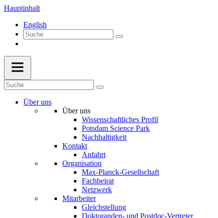
Hauptinhalt
English
Über uns
Über uns
Wissenschaftliches Profil
Potsdam Science Park
Nachhaltigkeit
Kontakt
Anfahrt
Organisation
Max-Planck-Gesellschaft
Fachbeirat
Netzwerk
Mitarbeiter
Gleichstellung
Doktoranden- und Postdoc-Vertreter