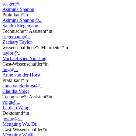
seeger@...
Asimina Spanou
Praktikant*in
Asimina.Spanou@...
Sandra Stegemann
Technische*r Assistent*in
stegemann@...
Zachary Taylor
wissenschaftliche*r Mitarbeiter*in
taylor@...
Michael Kien Yin Ting
Gast-Wissenschaftler*in
ting@...
Anne van der Horst
Praktikant*in
anne.vanderhorst@...
Claudia Voigt
Technische*r Assistent*in
voigt@...
Jiaojiao Wang
Doktorand*in
jwang@...
Mengting Wu, Dr.
Gast-Wissenschaftler*in
Mengting.Wu@...