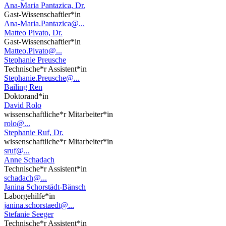
Ana-Maria Pantazica, Dr.
Gast-Wissenschaftler*in
Ana-Maria.Pantazica@...
Matteo Pivato, Dr.
Gast-Wissenschaftler*in
Matteo.Pivato@...
Stephanie Preusche
Technische*r Assistent*in
Stephanie.Preusche@...
Bailing Ren
Doktorand*in
David Rolo
wissenschaftliche*r Mitarbeiter*in
rolo@...
Stephanie Ruf, Dr.
wissenschaftliche*r Mitarbeiter*in
sruf@...
Anne Schadach
Technische*r Assistent*in
schadach@...
Janina Schorstädt-Bänsch
Laborgehilfe*in
janina.schorstaedt@...
Stefanie Seeger
Technische*r Assistent*in