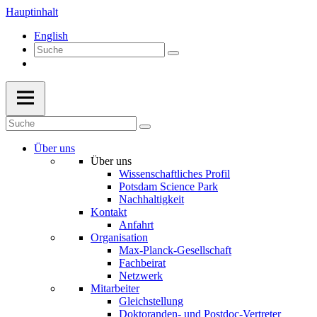
Hauptinhalt
English
Über uns
Über uns
Wissenschaftliches Profil
Potsdam Science Park
Nachhaltigkeit
Kontakt
Anfahrt
Organisation
Max-Planck-Gesellschaft
Fachbeirat
Netzwerk
Mitarbeiter
Gleichstellung
Doktoranden- und Postdoc-Vertreter