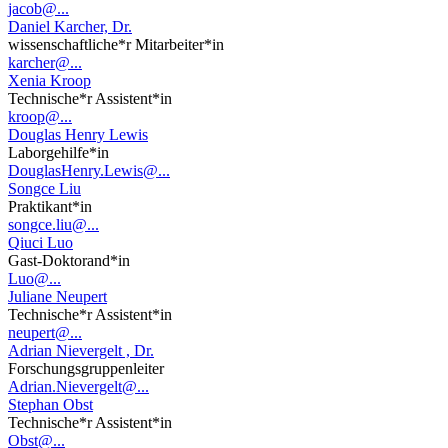
jacob@...
Daniel Karcher, Dr.
wissenschaftliche*r Mitarbeiter*in
karcher@...
Xenia Kroop
Technische*r Assistent*in
kroop@...
Douglas Henry Lewis
Laborgehilfe*in
DouglasHenry.Lewis@...
Songce Liu
Praktikant*in
songce.liu@...
Qiuci Luo
Gast-Doktorand*in
Luo@...
Juliane Neupert
Technische*r Assistent*in
neupert@...
Adrian Nievergelt , Dr.
Forschungsgruppenleiter
Adrian.Nievergelt@...
Stephan Obst
Technische*r Assistent*in
Obst@...