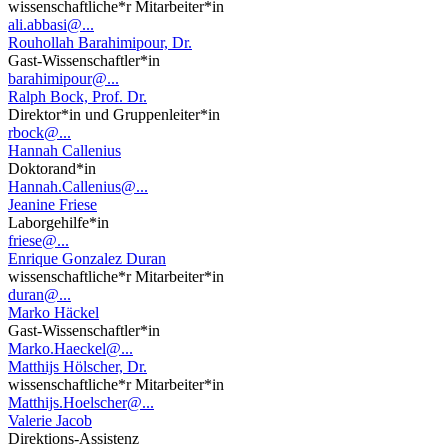
wissenschaftliche*r Mitarbeiter*in
ali.abbasi@...
Rouhollah Barahimipour, Dr.
Gast-Wissenschaftler*in
barahimipour@...
Ralph Bock, Prof. Dr.
Direktor*in und Gruppenleiter*in
rbock@...
Hannah Callenius
Doktorand*in
Hannah.Callenius@...
Jeanine Friese
Laborgehilfe*in
friese@...
Enrique Gonzalez Duran
wissenschaftliche*r Mitarbeiter*in
duran@...
Marko Häckel
Gast-Wissenschaftler*in
Marko.Haeckel@...
Matthijs Hölscher, Dr.
wissenschaftliche*r Mitarbeiter*in
Matthijs.Hoelscher@...
Valerie Jacob
Direktions-Assistenz