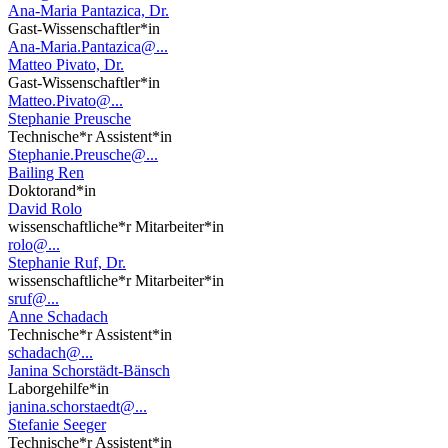
Ana-Maria Pantazica, Dr.
Gast-Wissenschaftler*in
Ana-Maria.Pantazica@...
Matteo Pivato, Dr.
Gast-Wissenschaftler*in
Matteo.Pivato@...
Stephanie Preusche
Technische*r Assistent*in
Stephanie.Preusche@...
Bailing Ren
Doktorand*in
David Rolo
wissenschaftliche*r Mitarbeiter*in
rolo@...
Stephanie Ruf, Dr.
wissenschaftliche*r Mitarbeiter*in
sruf@...
Anne Schadach
Technische*r Assistent*in
schadach@...
Janina Schorstädt-Bänsch
Laborgehilfe*in
janina.schorstaedt@...
Stefanie Seeger
Technische*r Assistent*in