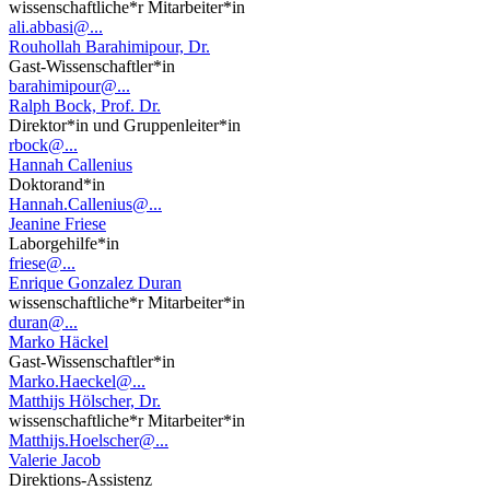
wissenschaftliche*r Mitarbeiter*in
ali.abbasi@...
Rouhollah Barahimipour, Dr.
Gast-Wissenschaftler*in
barahimipour@...
Ralph Bock, Prof. Dr.
Direktor*in und Gruppenleiter*in
rbock@...
Hannah Callenius
Doktorand*in
Hannah.Callenius@...
Jeanine Friese
Laborgehilfe*in
friese@...
Enrique Gonzalez Duran
wissenschaftliche*r Mitarbeiter*in
duran@...
Marko Häckel
Gast-Wissenschaftler*in
Marko.Haeckel@...
Matthijs Hölscher, Dr.
wissenschaftliche*r Mitarbeiter*in
Matthijs.Hoelscher@...
Valerie Jacob
Direktions-Assistenz