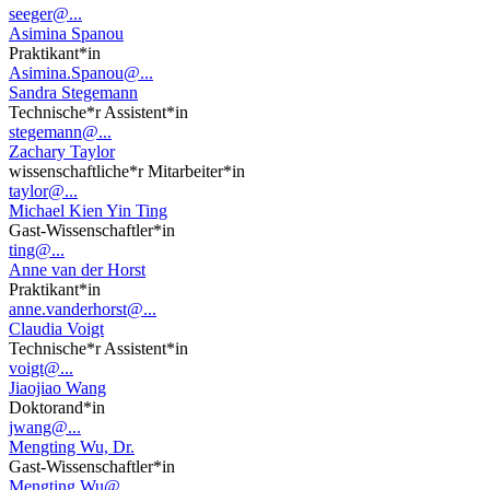
seeger@...
Asimina Spanou
Praktikant*in
Asimina.Spanou@...
Sandra Stegemann
Technische*r Assistent*in
stegemann@...
Zachary Taylor
wissenschaftliche*r Mitarbeiter*in
taylor@...
Michael Kien Yin Ting
Gast-Wissenschaftler*in
ting@...
Anne van der Horst
Praktikant*in
anne.vanderhorst@...
Claudia Voigt
Technische*r Assistent*in
voigt@...
Jiaojiao Wang
Doktorand*in
jwang@...
Mengting Wu, Dr.
Gast-Wissenschaftler*in
Mengting.Wu@...