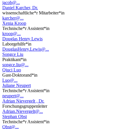
jacob@...
Daniel Karcher, Dr.
wissenschaftliche*r Mitarbeiter*in
karcher@...
Xenia Kroop
Technische*r Assistent*in
kroop@...
Douglas Henry Lewis
Laborgehilfe*in
DouglasHenry.Lewis@...
Songce Liu
Praktikant*in
songce.liu@...
Qiuci Luo
Gast-Doktorand*in
Luo@...
Juliane Neupert
Technische*r Assistent*in
neupert@...
Adrian Nievergelt , Dr.
Forschungsgruppenleiter
Adrian.Nievergelt@...
Stephan Obst
Technische*r Assistent*in
Obst@...