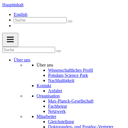
Hauptinhalt
English
Über uns
Über uns
Wissenschaftliches Profil
Potsdam Science Park
Nachhaltigkeit
Kontakt
Anfahrt
Organisation
Max-Planck-Gesellschaft
Fachbeirat
Netzwerk
Mitarbeiter
Gleichstellung
Doktoranden- und Postdoc-Vertreter