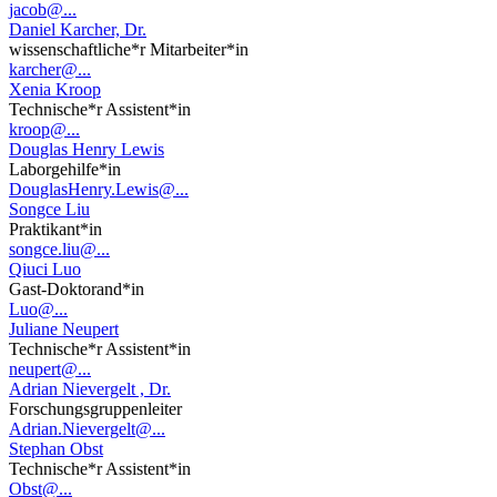
jacob@...
Daniel Karcher, Dr.
wissenschaftliche*r Mitarbeiter*in
karcher@...
Xenia Kroop
Technische*r Assistent*in
kroop@...
Douglas Henry Lewis
Laborgehilfe*in
DouglasHenry.Lewis@...
Songce Liu
Praktikant*in
songce.liu@...
Qiuci Luo
Gast-Doktorand*in
Luo@...
Juliane Neupert
Technische*r Assistent*in
neupert@...
Adrian Nievergelt , Dr.
Forschungsgruppenleiter
Adrian.Nievergelt@...
Stephan Obst
Technische*r Assistent*in
Obst@...