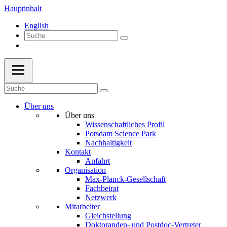
Hauptinhalt
English
Über uns
Über uns
Wissenschaftliches Profil
Potsdam Science Park
Nachhaltigkeit
Kontakt
Anfahrt
Organisation
Max-Planck-Gesellschaft
Fachbeirat
Netzwerk
Mitarbeiter
Gleichstellung
Doktoranden- und Postdoc-Vertreter