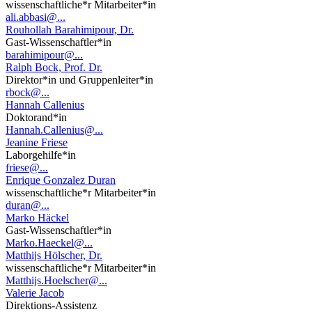
wissenschaftliche*r Mitarbeiter*in
ali.abbasi@...
Rouhollah Barahimipour, Dr.
Gast-Wissenschaftler*in
barahimipour@...
Ralph Bock, Prof. Dr.
Direktor*in und Gruppenleiter*in
rbock@...
Hannah Callenius
Doktorand*in
Hannah.Callenius@...
Jeanine Friese
Laborgehilfe*in
friese@...
Enrique Gonzalez Duran
wissenschaftliche*r Mitarbeiter*in
duran@...
Marko Häckel
Gast-Wissenschaftler*in
Marko.Haeckel@...
Matthijs Hölscher, Dr.
wissenschaftliche*r Mitarbeiter*in
Matthijs.Hoelscher@...
Valerie Jacob
Direktions-Assistenz