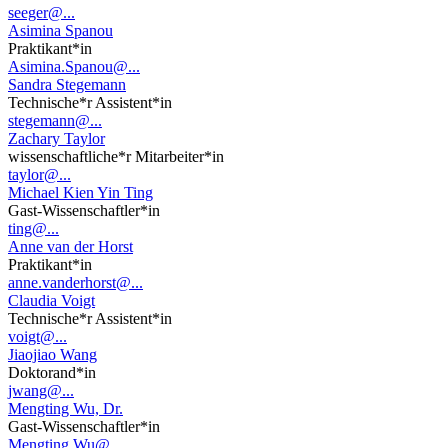
seeger@...
Asimina Spanou
Praktikant*in
Asimina.Spanou@...
Sandra Stegemann
Technische*r Assistent*in
stegemann@...
Zachary Taylor
wissenschaftliche*r Mitarbeiter*in
taylor@...
Michael Kien Yin Ting
Gast-Wissenschaftler*in
ting@...
Anne van der Horst
Praktikant*in
anne.vanderhorst@...
Claudia Voigt
Technische*r Assistent*in
voigt@...
Jiaojiao Wang
Doktorand*in
jwang@...
Mengting Wu, Dr.
Gast-Wissenschaftler*in
Mengting.Wu@...