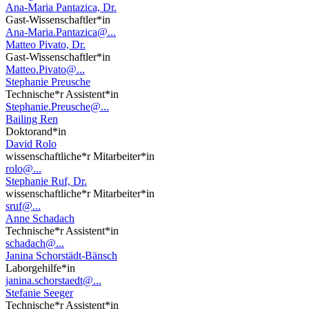
Ana-Maria Pantazica, Dr.
Gast-Wissenschaftler*in
Ana-Maria.Pantazica@...
Matteo Pivato, Dr.
Gast-Wissenschaftler*in
Matteo.Pivato@...
Stephanie Preusche
Technische*r Assistent*in
Stephanie.Preusche@...
Bailing Ren
Doktorand*in
David Rolo
wissenschaftliche*r Mitarbeiter*in
rolo@...
Stephanie Ruf, Dr.
wissenschaftliche*r Mitarbeiter*in
sruf@...
Anne Schadach
Technische*r Assistent*in
schadach@...
Janina Schorstädt-Bänsch
Laborgehilfe*in
janina.schorstaedt@...
Stefanie Seeger
Technische*r Assistent*in