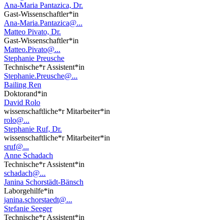
Ana-Maria Pantazica, Dr.
Gast-Wissenschaftler*in
Ana-Maria.Pantazica@...
Matteo Pivato, Dr.
Gast-Wissenschaftler*in
Matteo.Pivato@...
Stephanie Preusche
Technische*r Assistent*in
Stephanie.Preusche@...
Bailing Ren
Doktorand*in
David Rolo
wissenschaftliche*r Mitarbeiter*in
rolo@...
Stephanie Ruf, Dr.
wissenschaftliche*r Mitarbeiter*in
sruf@...
Anne Schadach
Technische*r Assistent*in
schadach@...
Janina Schorstädt-Bänsch
Laborgehilfe*in
janina.schorstaedt@...
Stefanie Seeger
Technische*r Assistent*in