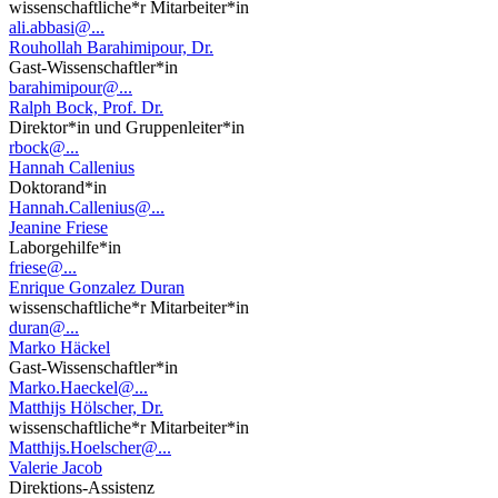
wissenschaftliche*r Mitarbeiter*in
ali.abbasi@...
Rouhollah Barahimipour, Dr.
Gast-Wissenschaftler*in
barahimipour@...
Ralph Bock, Prof. Dr.
Direktor*in und Gruppenleiter*in
rbock@...
Hannah Callenius
Doktorand*in
Hannah.Callenius@...
Jeanine Friese
Laborgehilfe*in
friese@...
Enrique Gonzalez Duran
wissenschaftliche*r Mitarbeiter*in
duran@...
Marko Häckel
Gast-Wissenschaftler*in
Marko.Haeckel@...
Matthijs Hölscher, Dr.
wissenschaftliche*r Mitarbeiter*in
Matthijs.Hoelscher@...
Valerie Jacob
Direktions-Assistenz