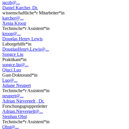
jacob@...
Daniel Karcher, Dr.
wissenschaftliche*r Mitarbeiter*in
karcher@...
Xenia Kroop
Technische*r Assistent*in
kroop@...
Douglas Henry Lewis
Laborgehilfe*in
DouglasHenry.Lewis@...
Songce Liu
Praktikant*in
songce.liu@...
Qiuci Luo
Gast-Doktorand*in
Luo@...
Juliane Neupert
Technische*r Assistent*in
neupert@...
Adrian Nievergelt , Dr.
Forschungsgruppenleiter
Adrian.Nievergelt@...
Stephan Obst
Technische*r Assistent*in
Obst@...