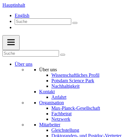
Hauptinhalt
English
Über uns
Über uns
Wissenschaftliches Profil
Potsdam Science Park
Nachhaltigkeit
Kontakt
Anfahrt
Organisation
Max-Planck-Gesellschaft
Fachbeirat
Netzwerk
Mitarbeiter
Gleichstellung
Doktoranden- und Postdoc-Vertreter