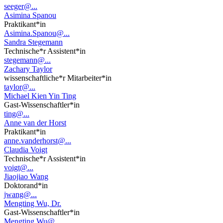
seeger@...
Asimina Spanou
Praktikant*in
Asimina.Spanou@...
Sandra Stegemann
Technische*r Assistent*in
stegemann@...
Zachary Taylor
wissenschaftliche*r Mitarbeiter*in
taylor@...
Michael Kien Yin Ting
Gast-Wissenschaftler*in
ting@...
Anne van der Horst
Praktikant*in
anne.vanderhorst@...
Claudia Voigt
Technische*r Assistent*in
voigt@...
Jiaojiao Wang
Doktorand*in
jwang@...
Mengting Wu, Dr.
Gast-Wissenschaftler*in
Mengting.Wu@...