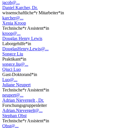
jacob@...
Daniel Karcher, Dr.
wissenschaftliche*r Mitarbeiter*in
karcher@...
Xenia Kroop
Technische*r Assistent*in
kroop@...
Douglas Henry Lewis
Laborgehilfe*in
DouglasHenry.Lewis@...
Songce Liu
Praktikant*in
songce.liu@...
Qiuci Luo
Gast-Doktorand*in
Luo@...
Juliane Neupert
Technische*r Assistent*in
neupert@...
Adrian Nievergelt , Dr.
Forschungsgruppenleiter
Adrian.Nievergelt@...
Stephan Obst
Technische*r Assistent*in
Obst@...