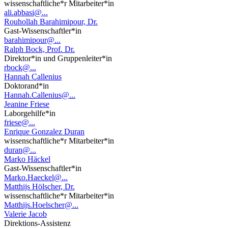
wissenschaftliche*r Mitarbeiter*in
ali.abbasi@...
Rouhollah Barahimipour, Dr.
Gast-Wissenschaftler*in
barahimipour@...
Ralph Bock, Prof. Dr.
Direktor*in und Gruppenleiter*in
rbock@...
Hannah Callenius
Doktorand*in
Hannah.Callenius@...
Jeanine Friese
Laborgehilfe*in
friese@...
Enrique Gonzalez Duran
wissenschaftliche*r Mitarbeiter*in
duran@...
Marko Häckel
Gast-Wissenschaftler*in
Marko.Haeckel@...
Matthijs Hölscher, Dr.
wissenschaftliche*r Mitarbeiter*in
Matthijs.Hoelscher@...
Valerie Jacob
Direktions-Assistenz