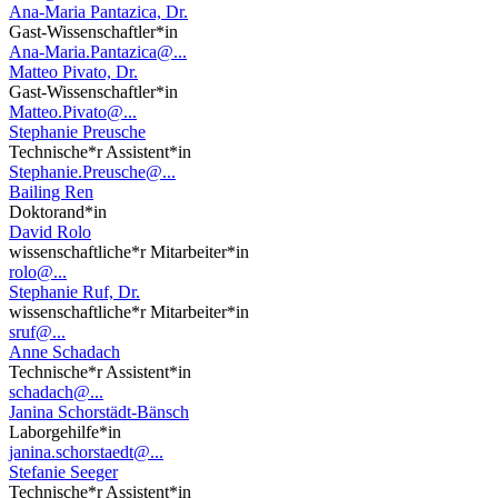
Ana-Maria Pantazica, Dr.
Gast-Wissenschaftler*in
Ana-Maria.Pantazica@...
Matteo Pivato, Dr.
Gast-Wissenschaftler*in
Matteo.Pivato@...
Stephanie Preusche
Technische*r Assistent*in
Stephanie.Preusche@...
Bailing Ren
Doktorand*in
David Rolo
wissenschaftliche*r Mitarbeiter*in
rolo@...
Stephanie Ruf, Dr.
wissenschaftliche*r Mitarbeiter*in
sruf@...
Anne Schadach
Technische*r Assistent*in
schadach@...
Janina Schorstädt-Bänsch
Laborgehilfe*in
janina.schorstaedt@...
Stefanie Seeger
Technische*r Assistent*in