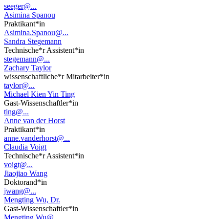
seeger@...
Asimina Spanou
Praktikant*in
Asimina.Spanou@...
Sandra Stegemann
Technische*r Assistent*in
stegemann@...
Zachary Taylor
wissenschaftliche*r Mitarbeiter*in
taylor@...
Michael Kien Yin Ting
Gast-Wissenschaftler*in
ting@...
Anne van der Horst
Praktikant*in
anne.vanderhorst@...
Claudia Voigt
Technische*r Assistent*in
voigt@...
Jiaojiao Wang
Doktorand*in
jwang@...
Mengting Wu, Dr.
Gast-Wissenschaftler*in
Mengting.Wu@...