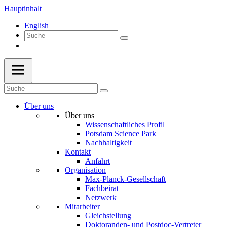
Hauptinhalt
English
Über uns
Über uns
Wissenschaftliches Profil
Potsdam Science Park
Nachhaltigkeit
Kontakt
Anfahrt
Organisation
Max-Planck-Gesellschaft
Fachbeirat
Netzwerk
Mitarbeiter
Gleichstellung
Doktoranden- und Postdoc-Vertreter