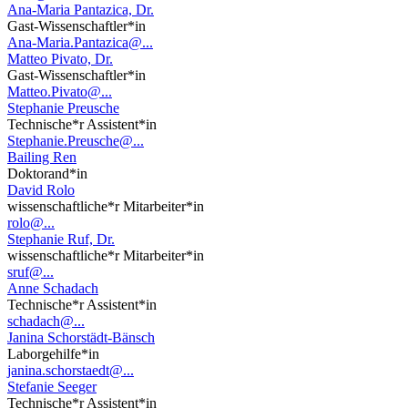
Ana-Maria Pantazica, Dr.
Gast-Wissenschaftler*in
Ana-Maria.Pantazica@...
Matteo Pivato, Dr.
Gast-Wissenschaftler*in
Matteo.Pivato@...
Stephanie Preusche
Technische*r Assistent*in
Stephanie.Preusche@...
Bailing Ren
Doktorand*in
David Rolo
wissenschaftliche*r Mitarbeiter*in
rolo@...
Stephanie Ruf, Dr.
wissenschaftliche*r Mitarbeiter*in
sruf@...
Anne Schadach
Technische*r Assistent*in
schadach@...
Janina Schorstädt-Bänsch
Laborgehilfe*in
janina.schorstaedt@...
Stefanie Seeger
Technische*r Assistent*in