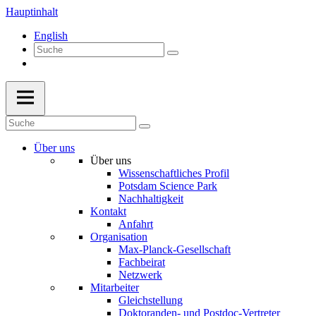
Hauptinhalt
English
Über uns
Über uns
Wissenschaftliches Profil
Potsdam Science Park
Nachhaltigkeit
Kontakt
Anfahrt
Organisation
Max-Planck-Gesellschaft
Fachbeirat
Netzwerk
Mitarbeiter
Gleichstellung
Doktoranden- und Postdoc-Vertreter