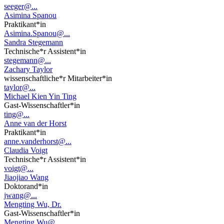
seeger@...
Asimina Spanou
Praktikant*in
Asimina.Spanou@...
Sandra Stegemann
Technische*r Assistent*in
stegemann@...
Zachary Taylor
wissenschaftliche*r Mitarbeiter*in
taylor@...
Michael Kien Yin Ting
Gast-Wissenschaftler*in
ting@...
Anne van der Horst
Praktikant*in
anne.vanderhorst@...
Claudia Voigt
Technische*r Assistent*in
voigt@...
Jiaojiao Wang
Doktorand*in
jwang@...
Mengting Wu, Dr.
Gast-Wissenschaftler*in
Mengting.Wu@...