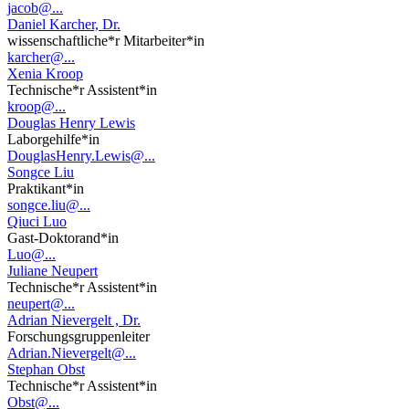
jacob@...
Daniel Karcher, Dr.
wissenschaftliche*r Mitarbeiter*in
karcher@...
Xenia Kroop
Technische*r Assistent*in
kroop@...
Douglas Henry Lewis
Laborgehilfe*in
DouglasHenry.Lewis@...
Songce Liu
Praktikant*in
songce.liu@...
Qiuci Luo
Gast-Doktorand*in
Luo@...
Juliane Neupert
Technische*r Assistent*in
neupert@...
Adrian Nievergelt , Dr.
Forschungsgruppenleiter
Adrian.Nievergelt@...
Stephan Obst
Technische*r Assistent*in
Obst@...