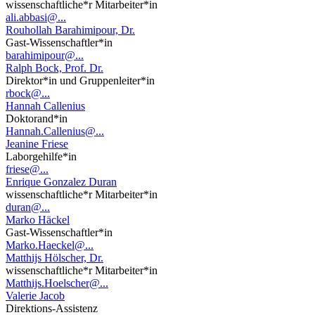
wissenschaftliche*r Mitarbeiter*in
ali.abbasi@...
Rouhollah Barahimipour, Dr.
Gast-Wissenschaftler*in
barahimipour@...
Ralph Bock, Prof. Dr.
Direktor*in und Gruppenleiter*in
rbock@...
Hannah Callenius
Doktorand*in
Hannah.Callenius@...
Jeanine Friese
Laborgehilfe*in
friese@...
Enrique Gonzalez Duran
wissenschaftliche*r Mitarbeiter*in
duran@...
Marko Häckel
Gast-Wissenschaftler*in
Marko.Haeckel@...
Matthijs Hölscher, Dr.
wissenschaftliche*r Mitarbeiter*in
Matthijs.Hoelscher@...
Valerie Jacob
Direktions-Assistenz