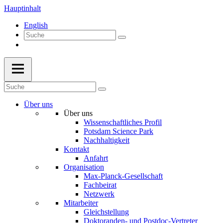
Hauptinhalt
English
Über uns
Über uns
Wissenschaftliches Profil
Potsdam Science Park
Nachhaltigkeit
Kontakt
Anfahrt
Organisation
Max-Planck-Gesellschaft
Fachbeirat
Netzwerk
Mitarbeiter
Gleichstellung
Doktoranden- und Postdoc-Vertreter