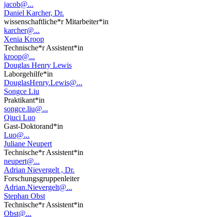
jacob@...
Daniel Karcher, Dr.
wissenschaftliche*r Mitarbeiter*in
karcher@...
Xenia Kroop
Technische*r Assistent*in
kroop@...
Douglas Henry Lewis
Laborgehilfe*in
DouglasHenry.Lewis@...
Songce Liu
Praktikant*in
songce.liu@...
Qiuci Luo
Gast-Doktorand*in
Luo@...
Juliane Neupert
Technische*r Assistent*in
neupert@...
Adrian Nievergelt , Dr.
Forschungsgruppenleiter
Adrian.Nievergelt@...
Stephan Obst
Technische*r Assistent*in
Obst@...