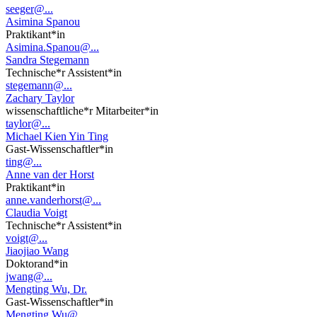
seeger@...
Asimina Spanou
Praktikant*in
Asimina.Spanou@...
Sandra Stegemann
Technische*r Assistent*in
stegemann@...
Zachary Taylor
wissenschaftliche*r Mitarbeiter*in
taylor@...
Michael Kien Yin Ting
Gast-Wissenschaftler*in
ting@...
Anne van der Horst
Praktikant*in
anne.vanderhorst@...
Claudia Voigt
Technische*r Assistent*in
voigt@...
Jiaojiao Wang
Doktorand*in
jwang@...
Mengting Wu, Dr.
Gast-Wissenschaftler*in
Mengting.Wu@...