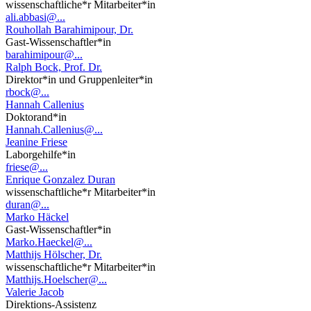
wissenschaftliche*r Mitarbeiter*in
ali.abbasi@...
Rouhollah Barahimipour, Dr.
Gast-Wissenschaftler*in
barahimipour@...
Ralph Bock, Prof. Dr.
Direktor*in und Gruppenleiter*in
rbock@...
Hannah Callenius
Doktorand*in
Hannah.Callenius@...
Jeanine Friese
Laborgehilfe*in
friese@...
Enrique Gonzalez Duran
wissenschaftliche*r Mitarbeiter*in
duran@...
Marko Häckel
Gast-Wissenschaftler*in
Marko.Haeckel@...
Matthijs Hölscher, Dr.
wissenschaftliche*r Mitarbeiter*in
Matthijs.Hoelscher@...
Valerie Jacob
Direktions-Assistenz