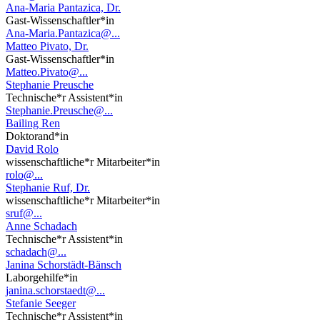
Ana-Maria Pantazica, Dr.
Gast-Wissenschaftler*in
Ana-Maria.Pantazica@...
Matteo Pivato, Dr.
Gast-Wissenschaftler*in
Matteo.Pivato@...
Stephanie Preusche
Technische*r Assistent*in
Stephanie.Preusche@...
Bailing Ren
Doktorand*in
David Rolo
wissenschaftliche*r Mitarbeiter*in
rolo@...
Stephanie Ruf, Dr.
wissenschaftliche*r Mitarbeiter*in
sruf@...
Anne Schadach
Technische*r Assistent*in
schadach@...
Janina Schorstädt-Bänsch
Laborgehilfe*in
janina.schorstaedt@...
Stefanie Seeger
Technische*r Assistent*in