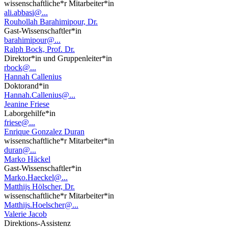
wissenschaftliche*r Mitarbeiter*in
ali.abbasi@...
Rouhollah Barahimipour, Dr.
Gast-Wissenschaftler*in
barahimipour@...
Ralph Bock, Prof. Dr.
Direktor*in und Gruppenleiter*in
rbock@...
Hannah Callenius
Doktorand*in
Hannah.Callenius@...
Jeanine Friese
Laborgehilfe*in
friese@...
Enrique Gonzalez Duran
wissenschaftliche*r Mitarbeiter*in
duran@...
Marko Häckel
Gast-Wissenschaftler*in
Marko.Haeckel@...
Matthijs Hölscher, Dr.
wissenschaftliche*r Mitarbeiter*in
Matthijs.Hoelscher@...
Valerie Jacob
Direktions-Assistenz