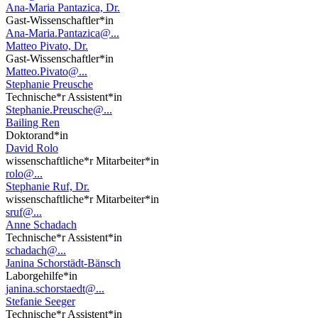
Ana-Maria Pantazica, Dr.
Gast-Wissenschaftler*in
Ana-Maria.Pantazica@...
Matteo Pivato, Dr.
Gast-Wissenschaftler*in
Matteo.Pivato@...
Stephanie Preusche
Technische*r Assistent*in
Stephanie.Preusche@...
Bailing Ren
Doktorand*in
David Rolo
wissenschaftliche*r Mitarbeiter*in
rolo@...
Stephanie Ruf, Dr.
wissenschaftliche*r Mitarbeiter*in
sruf@...
Anne Schadach
Technische*r Assistent*in
schadach@...
Janina Schorstädt-Bänsch
Laborgehilfe*in
janina.schorstaedt@...
Stefanie Seeger
Technische*r Assistent*in