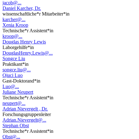
jacob@...
Daniel Karcher, Dr.
wissenschaftliche*r Mitarbeiter*in
karcher@...
Xenia Kroop
Technische*r Assistent*in
kroop@...
Douglas Henry Lewis
Laborgehilfe*in
DouglasHenry.Lewis@...
Songce Liu
Praktikant*in
songce.liu@...
Qiuci Luo
Gast-Doktorand*in
Luo@...
Juliane Neupert
Technische*r Assistent*in
neupert@...
Adrian Nievergelt , Dr.
Forschungsgruppenleiter
Adrian.Nievergelt@...
Stephan Obst
Technische*r Assistent*in
Obst@...