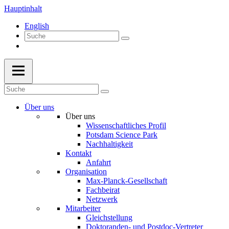
Hauptinhalt
English
Über uns
Über uns
Wissenschaftliches Profil
Potsdam Science Park
Nachhaltigkeit
Kontakt
Anfahrt
Organisation
Max-Planck-Gesellschaft
Fachbeirat
Netzwerk
Mitarbeiter
Gleichstellung
Doktoranden- und Postdoc-Vertreter