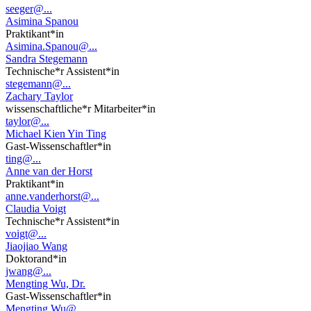
seeger@...
Asimina Spanou
Praktikant*in
Asimina.Spanou@...
Sandra Stegemann
Technische*r Assistent*in
stegemann@...
Zachary Taylor
wissenschaftliche*r Mitarbeiter*in
taylor@...
Michael Kien Yin Ting
Gast-Wissenschaftler*in
ting@...
Anne van der Horst
Praktikant*in
anne.vanderhorst@...
Claudia Voigt
Technische*r Assistent*in
voigt@...
Jiaojiao Wang
Doktorand*in
jwang@...
Mengting Wu, Dr.
Gast-Wissenschaftler*in
Mengting.Wu@...