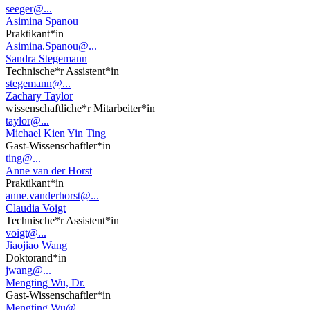
seeger@...
Asimina Spanou
Praktikant*in
Asimina.Spanou@...
Sandra Stegemann
Technische*r Assistent*in
stegemann@...
Zachary Taylor
wissenschaftliche*r Mitarbeiter*in
taylor@...
Michael Kien Yin Ting
Gast-Wissenschaftler*in
ting@...
Anne van der Horst
Praktikant*in
anne.vanderhorst@...
Claudia Voigt
Technische*r Assistent*in
voigt@...
Jiaojiao Wang
Doktorand*in
jwang@...
Mengting Wu, Dr.
Gast-Wissenschaftler*in
Mengting.Wu@...