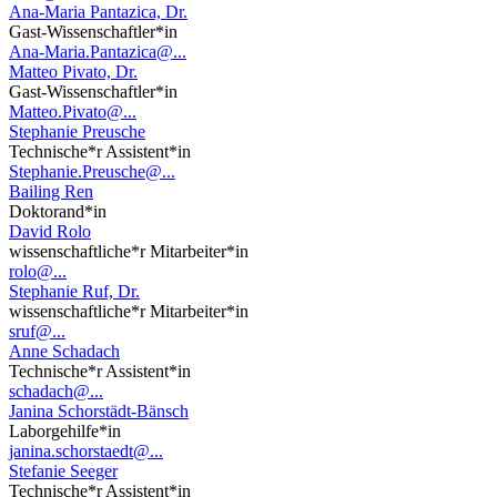
Ana-Maria Pantazica, Dr.
Gast-Wissenschaftler*in
Ana-Maria.Pantazica@...
Matteo Pivato, Dr.
Gast-Wissenschaftler*in
Matteo.Pivato@...
Stephanie Preusche
Technische*r Assistent*in
Stephanie.Preusche@...
Bailing Ren
Doktorand*in
David Rolo
wissenschaftliche*r Mitarbeiter*in
rolo@...
Stephanie Ruf, Dr.
wissenschaftliche*r Mitarbeiter*in
sruf@...
Anne Schadach
Technische*r Assistent*in
schadach@...
Janina Schorstädt-Bänsch
Laborgehilfe*in
janina.schorstaedt@...
Stefanie Seeger
Technische*r Assistent*in