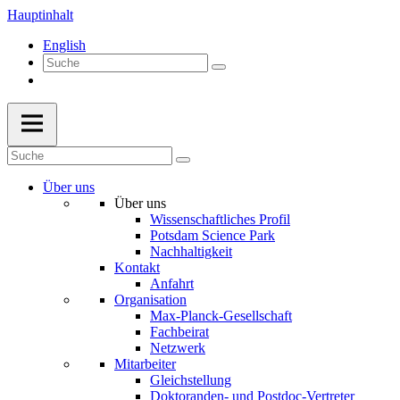
Hauptinhalt
English
Über uns
Über uns
Wissenschaftliches Profil
Potsdam Science Park
Nachhaltigkeit
Kontakt
Anfahrt
Organisation
Max-Planck-Gesellschaft
Fachbeirat
Netzwerk
Mitarbeiter
Gleichstellung
Doktoranden- und Postdoc-Vertreter