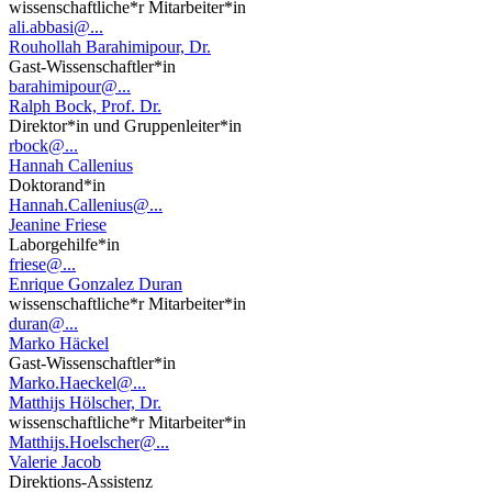
wissenschaftliche*r Mitarbeiter*in
ali.abbasi@...
Rouhollah Barahimipour, Dr.
Gast-Wissenschaftler*in
barahimipour@...
Ralph Bock, Prof. Dr.
Direktor*in und Gruppenleiter*in
rbock@...
Hannah Callenius
Doktorand*in
Hannah.Callenius@...
Jeanine Friese
Laborgehilfe*in
friese@...
Enrique Gonzalez Duran
wissenschaftliche*r Mitarbeiter*in
duran@...
Marko Häckel
Gast-Wissenschaftler*in
Marko.Haeckel@...
Matthijs Hölscher, Dr.
wissenschaftliche*r Mitarbeiter*in
Matthijs.Hoelscher@...
Valerie Jacob
Direktions-Assistenz