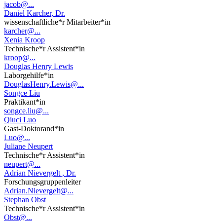
jacob@...
Daniel Karcher, Dr.
wissenschaftliche*r Mitarbeiter*in
karcher@...
Xenia Kroop
Technische*r Assistent*in
kroop@...
Douglas Henry Lewis
Laborgehilfe*in
DouglasHenry.Lewis@...
Songce Liu
Praktikant*in
songce.liu@...
Qiuci Luo
Gast-Doktorand*in
Luo@...
Juliane Neupert
Technische*r Assistent*in
neupert@...
Adrian Nievergelt , Dr.
Forschungsgruppenleiter
Adrian.Nievergelt@...
Stephan Obst
Technische*r Assistent*in
Obst@...