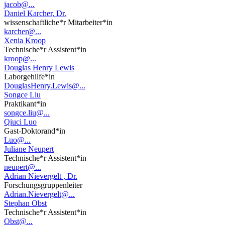
jacob@...
Daniel Karcher, Dr.
wissenschaftliche*r Mitarbeiter*in
karcher@...
Xenia Kroop
Technische*r Assistent*in
kroop@...
Douglas Henry Lewis
Laborgehilfe*in
DouglasHenry.Lewis@...
Songce Liu
Praktikant*in
songce.liu@...
Qiuci Luo
Gast-Doktorand*in
Luo@...
Juliane Neupert
Technische*r Assistent*in
neupert@...
Adrian Nievergelt , Dr.
Forschungsgruppenleiter
Adrian.Nievergelt@...
Stephan Obst
Technische*r Assistent*in
Obst@...