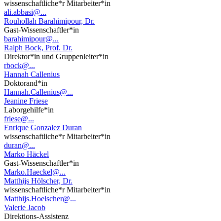
wissenschaftliche*r Mitarbeiter*in
ali.abbasi@...
Rouhollah Barahimipour, Dr.
Gast-Wissenschaftler*in
barahimipour@...
Ralph Bock, Prof. Dr.
Direktor*in und Gruppenleiter*in
rbock@...
Hannah Callenius
Doktorand*in
Hannah.Callenius@...
Jeanine Friese
Laborgehilfe*in
friese@...
Enrique Gonzalez Duran
wissenschaftliche*r Mitarbeiter*in
duran@...
Marko Häckel
Gast-Wissenschaftler*in
Marko.Haeckel@...
Matthijs Hölscher, Dr.
wissenschaftliche*r Mitarbeiter*in
Matthijs.Hoelscher@...
Valerie Jacob
Direktions-Assistenz