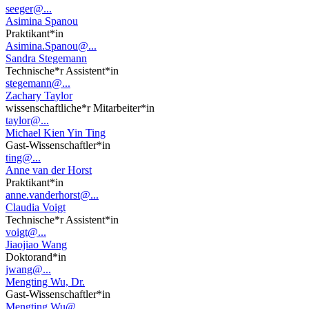
seeger@...
Asimina Spanou
Praktikant*in
Asimina.Spanou@...
Sandra Stegemann
Technische*r Assistent*in
stegemann@...
Zachary Taylor
wissenschaftliche*r Mitarbeiter*in
taylor@...
Michael Kien Yin Ting
Gast-Wissenschaftler*in
ting@...
Anne van der Horst
Praktikant*in
anne.vanderhorst@...
Claudia Voigt
Technische*r Assistent*in
voigt@...
Jiaojiao Wang
Doktorand*in
jwang@...
Mengting Wu, Dr.
Gast-Wissenschaftler*in
Mengting.Wu@...