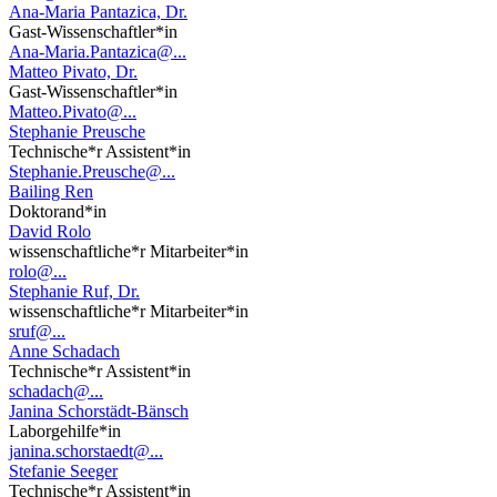
Ana-Maria Pantazica, Dr.
Gast-Wissenschaftler*in
Ana-Maria.Pantazica@...
Matteo Pivato, Dr.
Gast-Wissenschaftler*in
Matteo.Pivato@...
Stephanie Preusche
Technische*r Assistent*in
Stephanie.Preusche@...
Bailing Ren
Doktorand*in
David Rolo
wissenschaftliche*r Mitarbeiter*in
rolo@...
Stephanie Ruf, Dr.
wissenschaftliche*r Mitarbeiter*in
sruf@...
Anne Schadach
Technische*r Assistent*in
schadach@...
Janina Schorstädt-Bänsch
Laborgehilfe*in
janina.schorstaedt@...
Stefanie Seeger
Technische*r Assistent*in