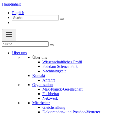
Hauptinhalt
English
Über uns
Über uns
Wissenschaftliches Profil
Potsdam Science Park
Nachhaltigkeit
Kontakt
Anfahrt
Organisation
Max-Planck-Gesellschaft
Fachbeirat
Netzwerk
Mitarbeiter
Gleichstellung
Doktoranden- und Postdoc-Vertreter