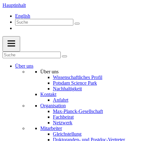
Hauptinhalt
English
Über uns
Über uns
Wissenschaftliches Profil
Potsdam Science Park
Nachhaltigkeit
Kontakt
Anfahrt
Organisation
Max-Planck-Gesellschaft
Fachbeirat
Netzwerk
Mitarbeiter
Gleichstellung
Doktoranden- und Postdoc-Vertreter