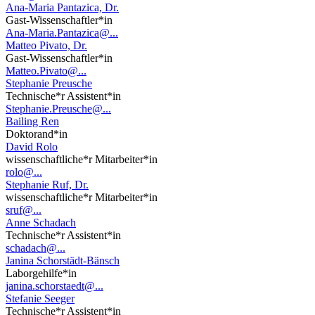
Ana-Maria Pantazica, Dr.
Gast-Wissenschaftler*in
Ana-Maria.Pantazica@...
Matteo Pivato, Dr.
Gast-Wissenschaftler*in
Matteo.Pivato@...
Stephanie Preusche
Technische*r Assistent*in
Stephanie.Preusche@...
Bailing Ren
Doktorand*in
David Rolo
wissenschaftliche*r Mitarbeiter*in
rolo@...
Stephanie Ruf, Dr.
wissenschaftliche*r Mitarbeiter*in
sruf@...
Anne Schadach
Technische*r Assistent*in
schadach@...
Janina Schorstädt-Bänsch
Laborgehilfe*in
janina.schorstaedt@...
Stefanie Seeger
Technische*r Assistent*in