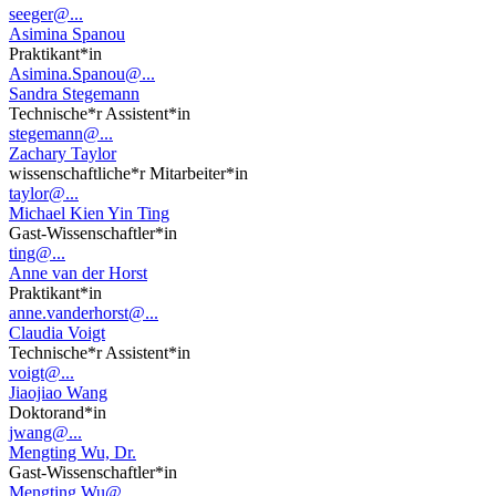
seeger@...
Asimina Spanou
Praktikant*in
Asimina.Spanou@...
Sandra Stegemann
Technische*r Assistent*in
stegemann@...
Zachary Taylor
wissenschaftliche*r Mitarbeiter*in
taylor@...
Michael Kien Yin Ting
Gast-Wissenschaftler*in
ting@...
Anne van der Horst
Praktikant*in
anne.vanderhorst@...
Claudia Voigt
Technische*r Assistent*in
voigt@...
Jiaojiao Wang
Doktorand*in
jwang@...
Mengting Wu, Dr.
Gast-Wissenschaftler*in
Mengting.Wu@...