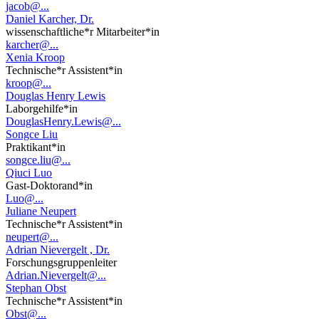
jacob@...
Daniel Karcher, Dr.
wissenschaftliche*r Mitarbeiter*in
karcher@...
Xenia Kroop
Technische*r Assistent*in
kroop@...
Douglas Henry Lewis
Laborgehilfe*in
DouglasHenry.Lewis@...
Songce Liu
Praktikant*in
songce.liu@...
Qiuci Luo
Gast-Doktorand*in
Luo@...
Juliane Neupert
Technische*r Assistent*in
neupert@...
Adrian Nievergelt , Dr.
Forschungsgruppenleiter
Adrian.Nievergelt@...
Stephan Obst
Technische*r Assistent*in
Obst@...