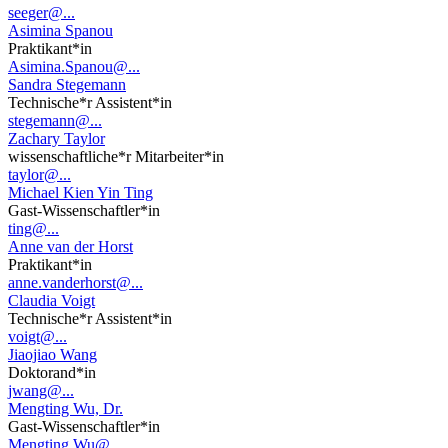
seeger@...
Asimina Spanou
Praktikant*in
Asimina.Spanou@...
Sandra Stegemann
Technische*r Assistent*in
stegemann@...
Zachary Taylor
wissenschaftliche*r Mitarbeiter*in
taylor@...
Michael Kien Yin Ting
Gast-Wissenschaftler*in
ting@...
Anne van der Horst
Praktikant*in
anne.vanderhorst@...
Claudia Voigt
Technische*r Assistent*in
voigt@...
Jiaojiao Wang
Doktorand*in
jwang@...
Mengting Wu, Dr.
Gast-Wissenschaftler*in
Mengting.Wu@...