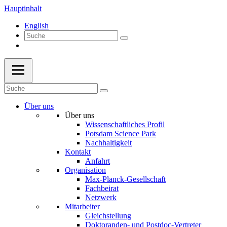
Hauptinhalt
English
Über uns
Über uns
Wissenschaftliches Profil
Potsdam Science Park
Nachhaltigkeit
Kontakt
Anfahrt
Organisation
Max-Planck-Gesellschaft
Fachbeirat
Netzwerk
Mitarbeiter
Gleichstellung
Doktoranden- und Postdoc-Vertreter