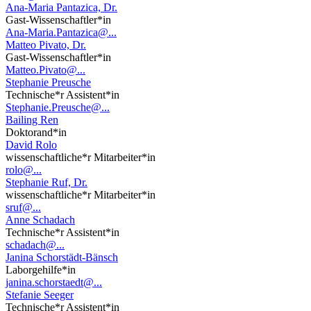
Ana-Maria Pantazica, Dr.
Gast-Wissenschaftler*in
Ana-Maria.Pantazica@...
Matteo Pivato, Dr.
Gast-Wissenschaftler*in
Matteo.Pivato@...
Stephanie Preusche
Technische*r Assistent*in
Stephanie.Preusche@...
Bailing Ren
Doktorand*in
David Rolo
wissenschaftliche*r Mitarbeiter*in
rolo@...
Stephanie Ruf, Dr.
wissenschaftliche*r Mitarbeiter*in
sruf@...
Anne Schadach
Technische*r Assistent*in
schadach@...
Janina Schorstädt-Bänsch
Laborgehilfe*in
janina.schorstaedt@...
Stefanie Seeger
Technische*r Assistent*in