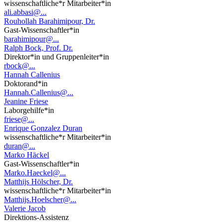
wissenschaftliche*r Mitarbeiter*in
ali.abbasi@...
Rouhollah Barahimipour, Dr.
Gast-Wissenschaftler*in
barahimipour@...
Ralph Bock, Prof. Dr.
Direktor*in und Gruppenleiter*in
rbock@...
Hannah Callenius
Doktorand*in
Hannah.Callenius@...
Jeanine Friese
Laborgehilfe*in
friese@...
Enrique Gonzalez Duran
wissenschaftliche*r Mitarbeiter*in
duran@...
Marko Häckel
Gast-Wissenschaftler*in
Marko.Haeckel@...
Matthijs Hölscher, Dr.
wissenschaftliche*r Mitarbeiter*in
Matthijs.Hoelscher@...
Valerie Jacob
Direktions-Assistenz