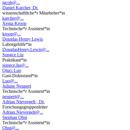
jacob@...
Daniel Karcher, Dr.
wissenschaftliche*r Mitarbeiter*in
karcher@...
Xenia Kroop
Technische*r Assistent*in
kroop@...
Douglas Henry Lewis
Laborgehilfe*in
DouglasHenry.Lewis@...
Songce Liu
Praktikant*in
songce.liu@...
Qiuci Luo
Gast-Doktorand*in
Luo@...
Juliane Neupert
Technische*r Assistent*in
neupert@...
Adrian Nievergelt , Dr.
Forschungsgruppenleiter
Adrian.Nievergelt@...
Stephan Obst
Technische*r Assistent*in
Obst@...