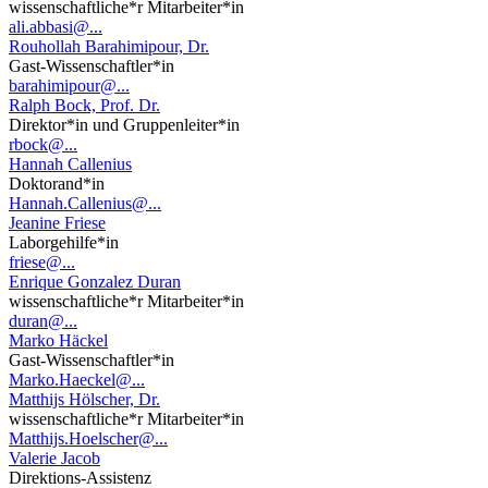
wissenschaftliche*r Mitarbeiter*in
ali.abbasi@...
Rouhollah Barahimipour, Dr.
Gast-Wissenschaftler*in
barahimipour@...
Ralph Bock, Prof. Dr.
Direktor*in und Gruppenleiter*in
rbock@...
Hannah Callenius
Doktorand*in
Hannah.Callenius@...
Jeanine Friese
Laborgehilfe*in
friese@...
Enrique Gonzalez Duran
wissenschaftliche*r Mitarbeiter*in
duran@...
Marko Häckel
Gast-Wissenschaftler*in
Marko.Haeckel@...
Matthijs Hölscher, Dr.
wissenschaftliche*r Mitarbeiter*in
Matthijs.Hoelscher@...
Valerie Jacob
Direktions-Assistenz