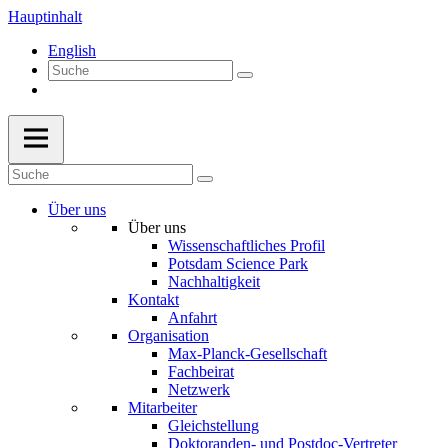
Hauptinhalt
English
Über uns
Über uns
Wissenschaftliches Profil
Potsdam Science Park
Nachhaltigkeit
Kontakt
Anfahrt
Organisation
Max-Planck-Gesellschaft
Fachbeirat
Netzwerk
Mitarbeiter
Gleichstellung
Doktoranden- und Postdoc-Vertreter