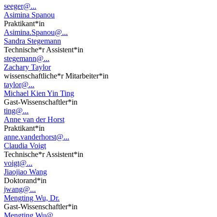
seeger@...
Asimina Spanou
Praktikant*in
Asimina.Spanou@...
Sandra Stegemann
Technische*r Assistent*in
stegemann@...
Zachary Taylor
wissenschaftliche*r Mitarbeiter*in
taylor@...
Michael Kien Yin Ting
Gast-Wissenschaftler*in
ting@...
Anne van der Horst
Praktikant*in
anne.vanderhorst@...
Claudia Voigt
Technische*r Assistent*in
voigt@...
Jiaojiao Wang
Doktorand*in
jwang@...
Mengting Wu, Dr.
Gast-Wissenschaftler*in
Mengting.Wu@...