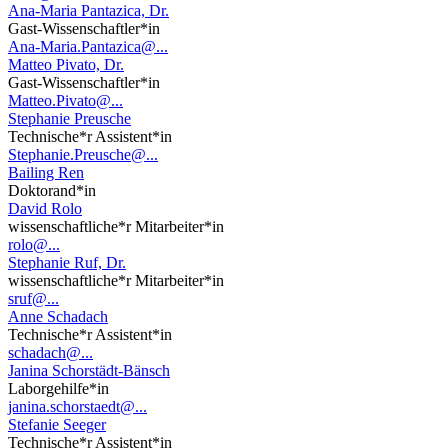
Ana-Maria Pantazica, Dr.
Gast-Wissenschaftler*in
Ana-Maria.Pantazica@...
Matteo Pivato, Dr.
Gast-Wissenschaftler*in
Matteo.Pivato@...
Stephanie Preusche
Technische*r Assistent*in
Stephanie.Preusche@...
Bailing Ren
Doktorand*in
David Rolo
wissenschaftliche*r Mitarbeiter*in
rolo@...
Stephanie Ruf, Dr.
wissenschaftliche*r Mitarbeiter*in
sruf@...
Anne Schadach
Technische*r Assistent*in
schadach@...
Janina Schorstädt-Bänsch
Laborgehilfe*in
janina.schorstaedt@...
Stefanie Seeger
Technische*r Assistent*in