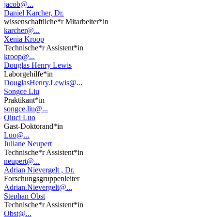
jacob@...
Daniel Karcher, Dr.
wissenschaftliche*r Mitarbeiter*in
karcher@...
Xenia Kroop
Technische*r Assistent*in
kroop@...
Douglas Henry Lewis
Laborgehilfe*in
DouglasHenry.Lewis@...
Songce Liu
Praktikant*in
songce.liu@...
Qiuci Luo
Gast-Doktorand*in
Luo@...
Juliane Neupert
Technische*r Assistent*in
neupert@...
Adrian Nievergelt , Dr.
Forschungsgruppenleiter
Adrian.Nievergelt@...
Stephan Obst
Technische*r Assistent*in
Obst@...