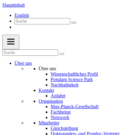
Hauptinhalt
English
Über uns
Über uns
Wissenschaftliches Profil
Potsdam Science Park
Nachhaltigkeit
Kontakt
Anfahrt
Organisation
Max-Planck-Gesellschaft
Fachbeirat
Netzwerk
Mitarbeiter
Gleichstellung
Doktoranden- und Postdoc-Vertreter