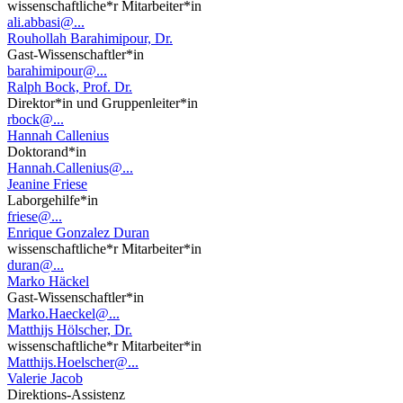
wissenschaftliche*r Mitarbeiter*in
ali.abbasi@...
Rouhollah Barahimipour, Dr.
Gast-Wissenschaftler*in
barahimipour@...
Ralph Bock, Prof. Dr.
Direktor*in und Gruppenleiter*in
rbock@...
Hannah Callenius
Doktorand*in
Hannah.Callenius@...
Jeanine Friese
Laborgehilfe*in
friese@...
Enrique Gonzalez Duran
wissenschaftliche*r Mitarbeiter*in
duran@...
Marko Häckel
Gast-Wissenschaftler*in
Marko.Haeckel@...
Matthijs Hölscher, Dr.
wissenschaftliche*r Mitarbeiter*in
Matthijs.Hoelscher@...
Valerie Jacob
Direktions-Assistenz