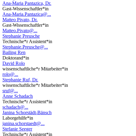
Ana-Maria Pantazica, Dr.
Gast-Wissenschaftler*in
Ana-Maria.Pantazica@...
Matteo Pivato, Dr.
Gast-Wissenschaftler*in
Matteo.Pivato@...
Stephanie Preusche
Technische*r Assistent*in
Stephanie.Preusche@...
Bailing Ren
Doktorand*in
David Rolo
wissenschaftliche*r Mitarbeiter*in
rolo@...
Stephanie Ruf, Dr.
wissenschaftliche*r Mitarbeiter*in
sruf@...
Anne Schadach
Technische*r Assistent*in
schadach@...
Janina Schorstädt-Bänsch
Laborgehilfe*in
janina.schorstaedt@...
Stefanie Seeger
Technische*r Assistent*in