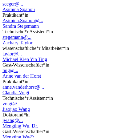
seeger@...
Asimina Spanou
Praktikant*in
Asimina.Spanou@...
Sandra Stegemann
Technische*r Assistent*in
stegemann@...
Zachary Taylor
wissenschaftliche*r Mitarbeiter*in
taylor@...
Michael Kien Yin Ting
Gast-Wissenschaftler*in
ting@...
Anne van der Horst
Praktikant*in
anne.vanderhorst@...
Claudia Voigt
Technische*r Assistent*in
voigt@...
Jiaojiao Wang
Doktorand*in
jwang@...
Mengting Wu, Dr.
Gast-Wissenschaftler*in
Mengting.Wu@...