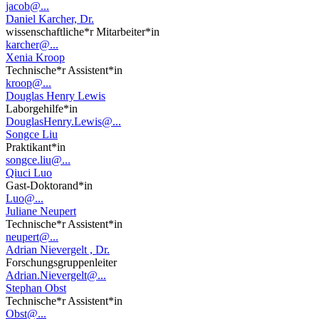
jacob@...
Daniel Karcher, Dr.
wissenschaftliche*r Mitarbeiter*in
karcher@...
Xenia Kroop
Technische*r Assistent*in
kroop@...
Douglas Henry Lewis
Laborgehilfe*in
DouglasHenry.Lewis@...
Songce Liu
Praktikant*in
songce.liu@...
Qiuci Luo
Gast-Doktorand*in
Luo@...
Juliane Neupert
Technische*r Assistent*in
neupert@...
Adrian Nievergelt , Dr.
Forschungsgruppenleiter
Adrian.Nievergelt@...
Stephan Obst
Technische*r Assistent*in
Obst@...