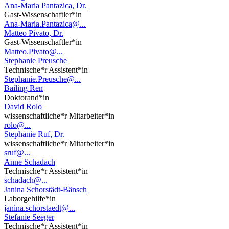
Ana-Maria Pantazica, Dr.
Gast-Wissenschaftler*in
Ana-Maria.Pantazica@...
Matteo Pivato, Dr.
Gast-Wissenschaftler*in
Matteo.Pivato@...
Stephanie Preusche
Technische*r Assistent*in
Stephanie.Preusche@...
Bailing Ren
Doktorand*in
David Rolo
wissenschaftliche*r Mitarbeiter*in
rolo@...
Stephanie Ruf, Dr.
wissenschaftliche*r Mitarbeiter*in
sruf@...
Anne Schadach
Technische*r Assistent*in
schadach@...
Janina Schorstädt-Bänsch
Laborgehilfe*in
janina.schorstaedt@...
Stefanie Seeger
Technische*r Assistent*in