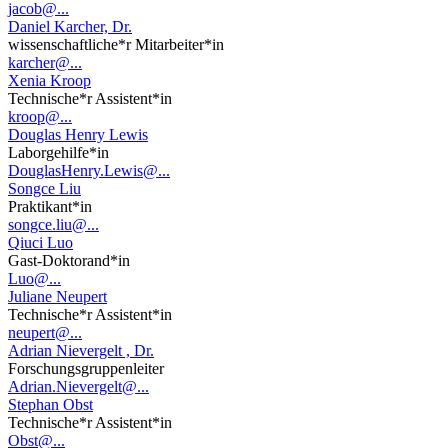
jacob@...
Daniel Karcher, Dr.
wissenschaftliche*r Mitarbeiter*in
karcher@...
Xenia Kroop
Technische*r Assistent*in
kroop@...
Douglas Henry Lewis
Laborgehilfe*in
DouglasHenry.Lewis@...
Songce Liu
Praktikant*in
songce.liu@...
Qiuci Luo
Gast-Doktorand*in
Luo@...
Juliane Neupert
Technische*r Assistent*in
neupert@...
Adrian Nievergelt , Dr.
Forschungsgruppenleiter
Adrian.Nievergelt@...
Stephan Obst
Technische*r Assistent*in
Obst@...