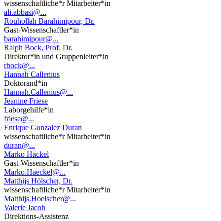
wissenschaftliche*r Mitarbeiter*in
ali.abbasi@...
Rouhollah Barahimipour, Dr.
Gast-Wissenschaftler*in
barahimipour@...
Ralph Bock, Prof. Dr.
Direktor*in und Gruppenleiter*in
rbock@...
Hannah Callenius
Doktorand*in
Hannah.Callenius@...
Jeanine Friese
Laborgehilfe*in
friese@...
Enrique Gonzalez Duran
wissenschaftliche*r Mitarbeiter*in
duran@...
Marko Häckel
Gast-Wissenschaftler*in
Marko.Haeckel@...
Matthijs Hölscher, Dr.
wissenschaftliche*r Mitarbeiter*in
Matthijs.Hoelscher@...
Valerie Jacob
Direktions-Assistenz