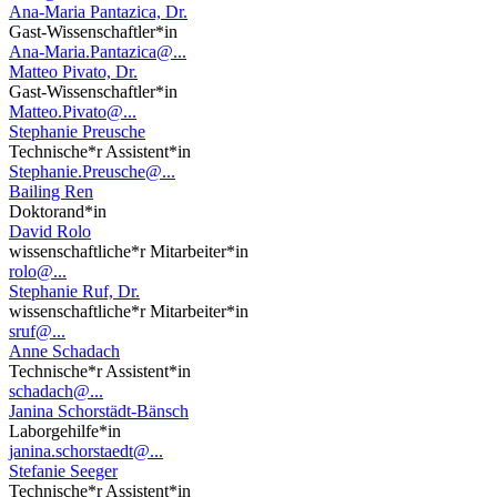
Ana-Maria Pantazica, Dr.
Gast-Wissenschaftler*in
Ana-Maria.Pantazica@...
Matteo Pivato, Dr.
Gast-Wissenschaftler*in
Matteo.Pivato@...
Stephanie Preusche
Technische*r Assistent*in
Stephanie.Preusche@...
Bailing Ren
Doktorand*in
David Rolo
wissenschaftliche*r Mitarbeiter*in
rolo@...
Stephanie Ruf, Dr.
wissenschaftliche*r Mitarbeiter*in
sruf@...
Anne Schadach
Technische*r Assistent*in
schadach@...
Janina Schorstädt-Bänsch
Laborgehilfe*in
janina.schorstaedt@...
Stefanie Seeger
Technische*r Assistent*in